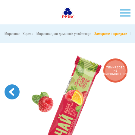
УКР
Морозиво
Хорека
Морозиво для домашніх улюбленців
Заморожені продукти
Ма
БРЕНДИ
ПРОДУКЦІЯ
КОМПАНІЯ
ТИМЧАСОВО
НЕ
ВИРОБЛЯЄТЬСЯ
СПОЖИВАЧАМ
АКЦІЇ
ПРЕС-ЦЕНТР
ХОРЕКА
Тендерні закупівлі
Контакти