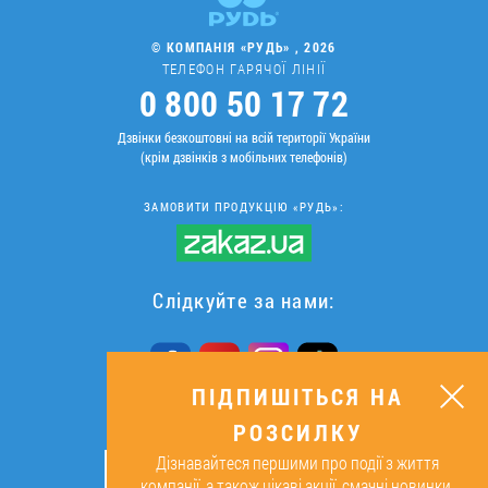
© КОМПАНІЯ «РУДЬ» , 2026
ТЕЛЕФОН ГАРЯЧОЇ ЛІНІЇ
0 800 50 17 72
Дзвінки безкоштовні на всій території України
(крім дзвінків з мобільних телефонів)
ЗАМОВИТИ ПРОДУКЦІЮ «РУДЬ»:
Слідкуйте за нами:
ПІДПИШІТЬСЯ НА
РОЗСИЛКУ
ПІДПИШІТЬСЯ НА РОЗСИЛКУ
Дізнавайтеся першими про події з життя
ОК
компанії, а також цікаві акції, смачні новинки,