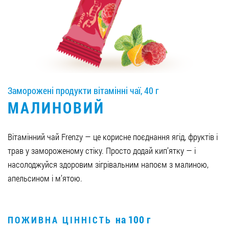
Вакансії
ЗАМОВИТИ ПРОДУКЦІЮ «РУДЬ»:
Заморожені продукти вітамінні чаї, 40 г
СТАТИ ПАРТНЕРОМ
МАЛИНОВИЙ
0412 48 28 17
0412 42 29 23
Вітамінний чай Frenzy — це корисне поєднання ягід, фруктів і
трав у замороженому стіку. Просто додай кип’ятку — і
насолоджуйся здоровим зігрівальним напоєм з малиною,
апельсином і м’ятою.
на 100 г
ПОЖИВНА ЦІННІСТЬ