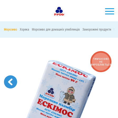
УКР
Морозиво
Хорека
Морозиво для домашніх улюбленців
Заморожені продукти
Ма
БРЕНДИ
ПРОДУКЦІЯ
КОМПАНІЯ
ТИМЧАСОВО
НЕ
ВИРОБЛЯЄТЬСЯ
СПОЖИВАЧАМ
АКЦІЇ
ПРЕС-ЦЕНТР
ХОРЕКА
Тендерні закупівлі
Контакти