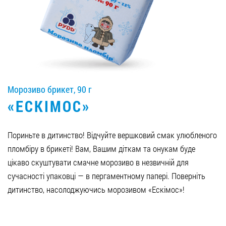
Вакансії
ЗАМОВИТИ ПРОДУКЦІЮ «РУДЬ»:
Морозиво брикет, 90 г
СТАТИ ПАРТНЕРОМ
«ЕСКІМОС»
0412 48 28 17
0412 42 29 23
Пориньте в дитинство! Відчуйте вершковий смак улюбленого
пломбіру в брикеті! Вам, Вашим діткам та онукам буде
цікаво скуштувати смачне морозиво в незвичній для
сучасності упаковці — в пергаментному папері. Поверніть
дитинство, насолоджуючись морозивом «Ескімос»!