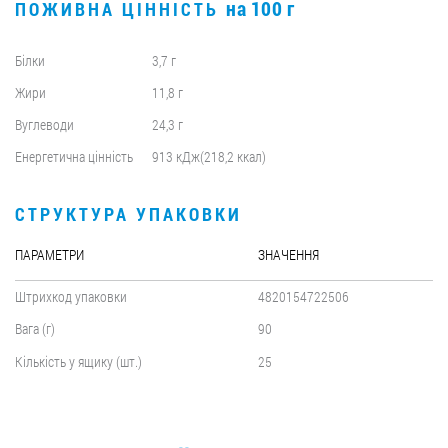
на 100 г
ПОЖИВНА ЦІННІСТЬ
Білки
3,7 г
Жири
11,8 г
Вуглеводи
24,3 г
Енергетична цінність
913 кДж(218,2 ккал)
СТРУКТУРА УПАКОВКИ
ПАРАМЕТРИ
ЗНАЧЕННЯ
Штрихкод упаковки
4820154722506
Вага (г)
90
Кількість у ящику (шт.)
25