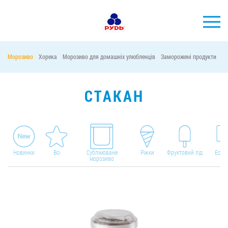
УКР
Морозиво
Хорека
Морозиво для домашніх улюбленців
Заморожені продукти
М
БРЕНДИ
ПРОДУКЦІЯ
СТАКАН
КОМПАНІЯ
СПОЖИВАЧАМ
АКЦІЇ
Новинки
Всі
Сублімоване
Ріжки
Фруктовий лід
Ескім
морозиво
ПРЕС-ЦЕНТР
ХОРЕКА
Тендерні закупівлі
Контакти