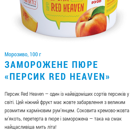
Вакансії
ЗАМОВИТИ ПРОДУКЦІЮ «РУДЬ»:
Морозиво, 100 г
СТАТИ ПАРТНЕРОМ
ЗАМОРОЖЕНЕ ПЮРЕ
0412 48 28 17
«ПЕРСИК RED HEAVEN»
0412 42 29 23
Персик Red Heaven — один із найвідоміших сортів персиків у
світі. Цей ніжний фрукт має жовте забарвлення з великим
розмитим карміновим рум'янцем. Соковита кремово-жовта
м'якоть, перетерта в пюре і заморожена — така на смак
найщасливіша мить літа!