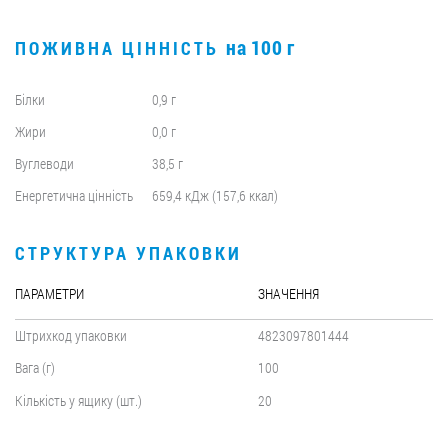
на 100 г
ПОЖИВНА ЦІННІСТЬ
Білки
0,9 г
Жири
0,0 г
Вуглеводи
38,5 г
Енергетична цінність
659,4 кДж (157,6 ккал)
СТРУКТУРА УПАКОВКИ
ПАРАМЕТРИ
ЗНАЧЕННЯ
Штрихкод упаковки
4823097801444
Вага (г)
100
Кількість у ящику (шт.)
20