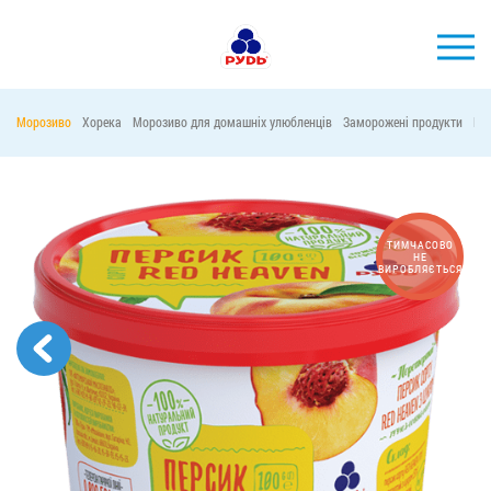
УКР
Морозиво
Хорека
Морозиво для домашніх улюбленців
Заморожені продукти
Ма
БРЕНДИ
ПРОДУКЦІЯ
КОМПАНІЯ
ТИМЧАСОВО
НЕ
ВИРОБЛЯЄТЬСЯ
СПОЖИВАЧАМ
АКЦІЇ
ПРЕС-ЦЕНТР
ХОРЕКА
Тендерні закупівлі
Контакти