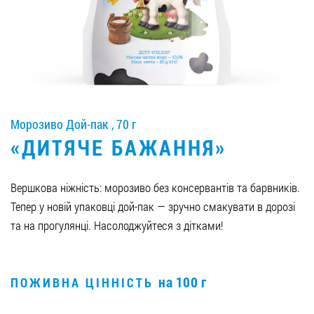
Вакансії
ЗАМОВИТИ ПРОДУКЦІЮ «РУДЬ»:
Морозиво Дой-пак , 70 г
СТАТИ ПАРТНЕРОМ
«ДИТЯЧЕ БАЖАННЯ»
0412 48 28 17
0412 42 29 23
Вершкова ніжність: морозиво без консервантів та барвників.
Тепер у новій упаковці дой-пак — зручно смакувати в дорозі
та на прогулянці. Насолоджуйтеся з дітками!
на 100 г
ПОЖИВНА ЦІННІСТЬ