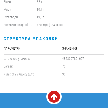
Білки
3,8 г
Жири
10,1 г
Вуглеводи
19,5 г
Енергетична цінність
770 кДж (184 ккал)
СТРУКТУРА УПАКОВКИ
ПАРАМЕТРИ
ЗНАЧЕННЯ
Штрихкод упаковки
4823097801697
Вага (г)
70
Кількість у ящику (шт.)
30