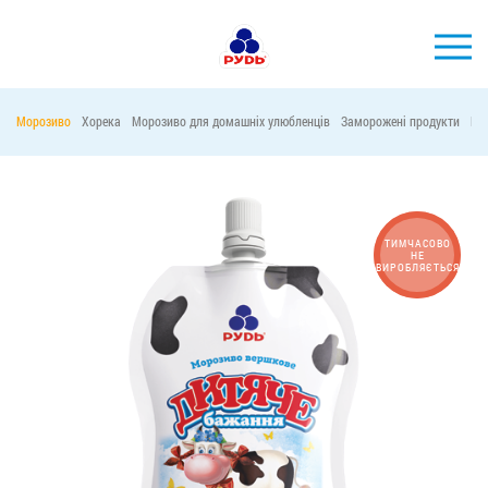
УКР
Морозиво
Хорека
Морозиво для домашніх улюбленців
Заморожені продукти
Ма
БРЕНДИ
ПРОДУКЦІЯ
КОМПАНІЯ
ТИМЧАСОВО
НЕ
ВИРОБЛЯЄТЬСЯ
СПОЖИВАЧАМ
АКЦІЇ
ПРЕС-ЦЕНТР
ХОРЕКА
Тендерні закупівлі
Контакти