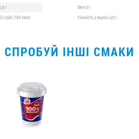
Вага (г)
2,9 г
52 кДж (180 ккал)
Кількість у ящику (шт.)
СПРОБУЙ ІНШІ СМАКИ