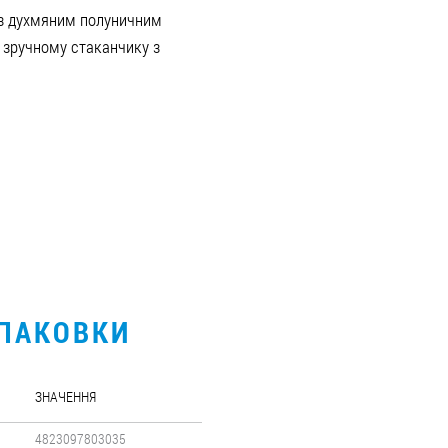
 з духмяним полуничним
 зручному стаканчику з
УПАКОВКИ
ЗНАЧЕННЯ
4823097803035