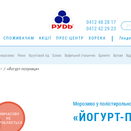
0412 48 28 17
СТ
0412 42 29 23
СПОЖИВАЧАМ
АКЦІЇ
ПРЕС-ЦЕНТР
ХОРЕКА
Тенде
 морозиво
Ріжки
Фруктовий лід
Ескімо
Вафельний стаканчик
Брикети
Вагове
Від
ан
/
«Йогурт-полуниця»
Морозиво у полістирольном
«ЙОГУРТ-
ИМЧАСОВО
НЕ
РОБЛЯЄТЬСЯ