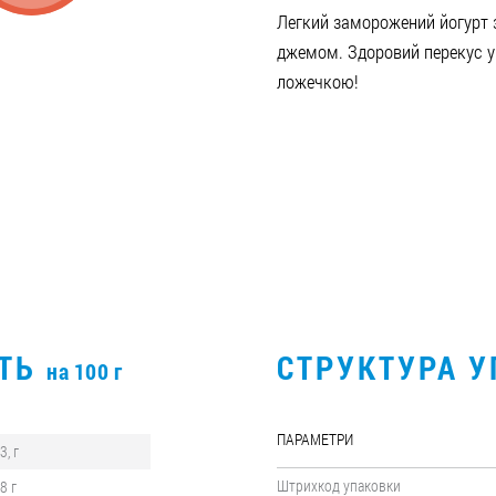
Легкий заморожений йогурт
джемом. Здоровий перекус у
ложечкою!
СТЬ
СТРУКТУРА 
на 100 г
ПАРАМЕТРИ
3, г
Штрихкод упаковки
,8 г