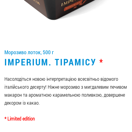
Вакансії
ЗАМОВИТИ ПРОДУКЦІЮ «РУДЬ»:
Морозиво лоток, 500 г
СТАТИ ПАРТНЕРОМ
IMPERIUM. ТІРАМІСУ
*
0412 48 28 17
0412 42 29 23
Насолодіться новою інтерпретацією всесвітньо відомого
італійського десерту! Ніжне морозиво з мигдалевим печивом
макарон та ароматною карамельною поливкою, довершене
декором із какао.
* Limited edition