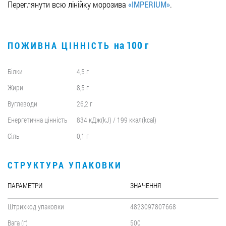
Переглянути всю лінійку морозива
«IMPERIUM»
.
на 100 г
ПОЖИВНА ЦІННІСТЬ
Білки
4,5 г
Жири
8,5 г
Вуглеводи
26,2 г
Енергетична цінність
834 кДж(kJ) / 199 ккал(kcal)
Сіль
0,1 г
СТРУКТУРА УПАКОВКИ
ПАРАМЕТРИ
ЗНАЧЕННЯ
Штрихкод упаковки
4823097807668
Вага (г)
500