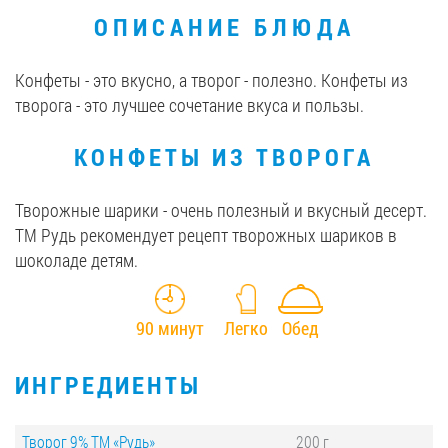
ОПИСАНИЕ БЛЮДА
Вакансии
Конфеты - это вкусно, а творог - полезно. Конфеты из
ЗАКАЗАТЬ ПРОДУКЦИЮ «РУДЬ»:
творога - это лучшее сочетание вкуса и пользы.
КОНФЕТЫ ИЗ ТВОРОГА
СТАТЬ ПАРТНЕРОМ
Творожные шарики - очень полезный и вкусный десерт.
0412 48 28 17
ТМ Рудь рекомендует рецепт творожных шариков в
шоколаде детям.
0412 42 29 23
90 минут
Легко
Обед
ИНГРЕДИЕНТЫ
Творог 9% ТМ «Рудь»
200 г