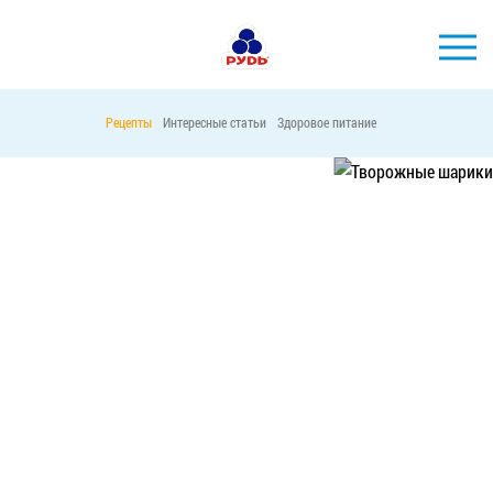
Рецепты
Интересные статьи
Здоровое питание
БРЕНДЫ
ПРОДУКЦИЯ
ТВОРОЖНЫЕ ШАРИКИ В ШОКОЛАДЕ
КОМПАНИЯ
ПОТРЕБИТЕЛЯМ
56885
94
АКЦИИ
ПРЕСС-ЦЕНТР
ХОРЕКА
Тендерные закупки
Контакты