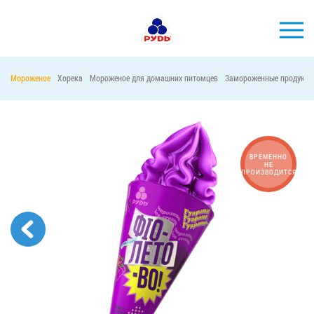
Мороженое
Хорека
Мороженое для домашних питомцев
Замороженные продукты
БРЕНДЫ
ПРОДУКЦИЯ
КОМПАНИЯ
ВРЕМЕННО
НЕ
ПРОИЗВОДИТСЯ
ПОТРЕБИТЕЛЯМ
АКЦИИ
ПРЕСС-ЦЕНТР
ХОРЕКА
Тендерные закупки
Контакты