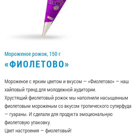
Вакансии
ЗАКАЗАТЬ ПРОДУКЦИЮ «РУДЬ»:
Мороженое рожок, 150 г
СТАТЬ ПАРТНЕРОМ
«ФИОЛЕТОВО»
0412 48 28 17
0412 42 29 23
Мороженое с ярким цветом и вкусом — «Фиолетово» — наш
хайповый тренд для молодежной аудитории.
Хрустящий фиолетовый рожок мы наполнили насыщенным
фиолетовым мороженым со вкусом тропического суперфуда
— гуараны. И сделали для продукта эмоциональную
фиолетовую упаковку.
Цвет настроения — фиолетовый!