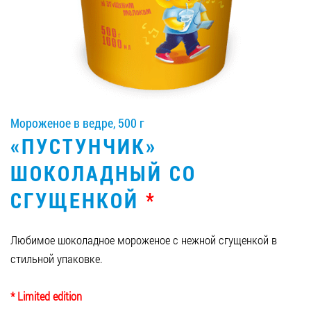
Вакансии
ЗАКАЗАТЬ ПРОДУКЦИЮ «РУДЬ»:
Мороженое в ведре, 500 г
СТАТЬ ПАРТНЕРОМ
«ПУСТУНЧИК»
0412 48 28 17
ШОКОЛАДНЫЙ СО
0412 42 29 23
СГУЩЕНКОЙ
*
Любимое шоколадное мороженое с нежной сгущенкой в
стильной упаковке.
* Limited edition