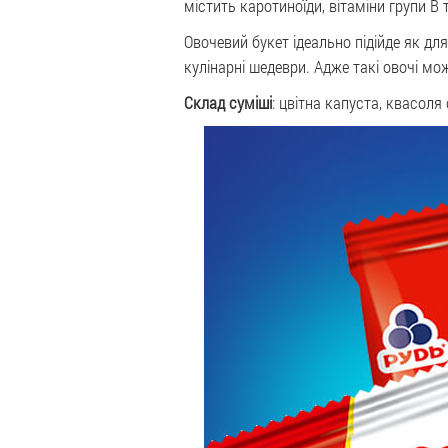
містить каротиноїди, вітаміни групи В 
Овочевий букет ідеально підійде як дл
кулінарні шедеври. Адже такі овочі мож
Склад суміші
: цвітна капуста, квасол