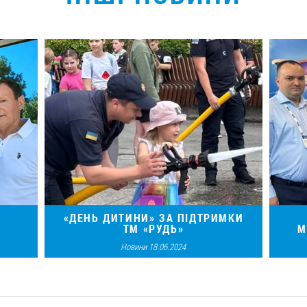
«ДЕНЬ ДИТИНИ» ЗА ПІДТРИМКИ
ТМ «РУДЬ»
М
Новини 18.06.2024
мувати
16 червня компанія «Рудь» долучилася до
28–29
нням,
організації масового заходу для дітей
Амс
я,
«День дитини» в Житомирі.