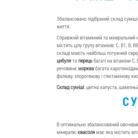
Збалансовано підібраний склад суміші 
життя.
Справжній вітамінний та мінеральний 
містить цілу групу вітамінів: C, В1, В, В
складі мають найбільш потужний серед
цибуля
та
перець
багаті на вітаміни С, В
речовини;
морква
багата каротиноїдам
фолієву, хлорогенову і глютамінову ки
Склад суміші
: цвітна капуста, шампінь
СУ
В оптимально збалансований овочевий
мінерали;
квасоля
має яка містить віта