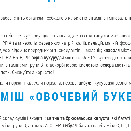
забезпечить організм необхідною кількістю вітамінів і мінералів 
коктейль очікує покупців новинки, адже:
цвітна капуста
має високі
6, РР, А та мінералів, серед яких натрій, калій, кальцій, магній, фос
 усіх відомих природних антиоксидантів – меланін;
квасоля
місти
1, В2, В6, Е, РР;
зерна кукурудзи
містять 65-70 % вуглеводів, а так
и, вітамінами групи В та аскорбіновою кислотою;
селера
містить в
слоти. Смакуйте з користю!
йони порізані, квасоля порізана, перець, цибуля, кукурудза зерно, 
МІШ «ОВОЧЕВИЙ БУК
 склад суміші входить:
цвітна та брюсельська капуста
, які багаті
міни групи В, а також А, С і РР;
цибуля
, багата на вітаміни С, В1, 