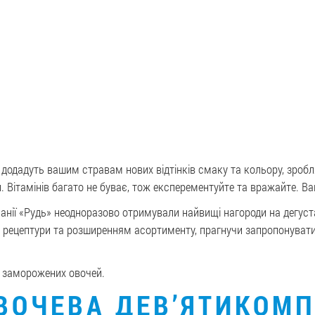
 додадуть вашим стравам нових відтінків смаку та кольору, зробл
Вітамінів багато не буває, тож експерементуйте та вражайте. Ва
нії «Рудь» неодноразово отримували найвищі нагороди на дегуст
ецептури та розширенням асортименту, прагнучи запропонувати 
 заморожених овочей.
ВОЧЕВА ДЕВ’ЯТИКОМ