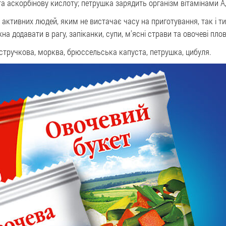
та аскорбінову кислоту; петрушка зарядить організм вітамінами А,
я активних людей, яким не вистачає часу на приготування, так і т
на додавати в рагу, запіканки, супи, м'ясні страви та овочеві плов
я стручкова, морква, брюссельська капуста, петрушка, цибуля.