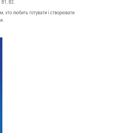
 В1, В2.
им, хто любить готувати і створювати
и.