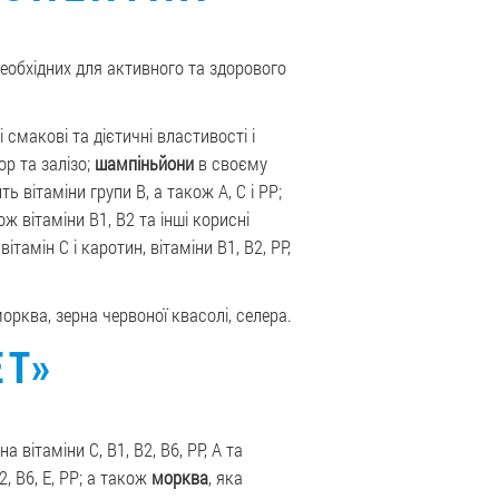
необхідних для активного та здорового
 смакові та дієтичні властивості і
фор та залізо;
шампіньйони
в своєму
ть вітаміни групи В, а також А, С і РР;
ож вітаміни В1, В2 та інші корисні
ітамін C і каротин, вітаміни В1, В2, РР,
морква, зерна червоної квасолі, селера.
ЕТ»
 на вітаміни C, В1, В2, В6, РР, А та
В2, В6, Е, РР; а також
морква
, яка