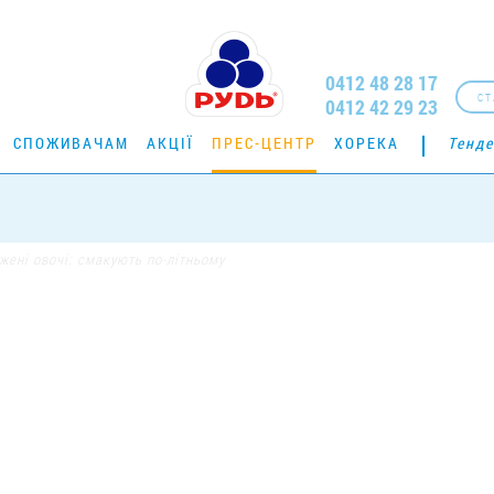
0412 48 28 17
СТ
0412 42 29 23
СПОЖИВАЧАМ
АКЦІЇ
ПРЕС-ЦЕНТР
ХОРЕКА
Тенде
ені овочі: смакують по-літньому
РОЖЕНІ ОВОЧІ: СМА
ПО-ЛІТНЬОМУ
05.02.2014
20989
0