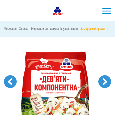
УКР
Морозиво
Хорека
Морозиво для домашніх улюбленців
Заморожені продукти
Ма
БРЕНДИ
ПРОДУКЦІЯ
КОМПАНІЯ
СПОЖИВАЧАМ
АКЦІЇ
ПРЕС-ЦЕНТР
ХОРЕКА
Тендерні закупівлі
Контакти