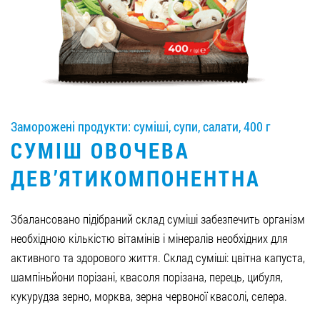
Вакансії
ЗАМОВИТИ ПРОДУКЦІЮ «РУДЬ»:
Заморожені продукти: суміші, супи, салати, 400 г
СТАТИ ПАРТНЕРОМ
СУМІШ ОВОЧЕВА
0412 48 28 17
ДЕВ’ЯТИКОМПОНЕНТНА
0412 42 29 23
Збалансовано підібраний склад суміші забезпечить організм
необхідною кількістю вітамінів і мінералів необхідних для
активного та здорового життя. Склад суміші: цвітна капуста,
шампіньйони порізані, квасоля порізана, перець, цибуля,
кукурудза зерно, морква, зерна червоної квасолі, селера.