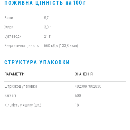
на 100 г
ПОЖИВНА ЦІННІСТЬ
Білки
5,7 г
Жири
3,0 г
Вуглеводи
21 г
Енергетична цінність
560 кДж (133,8 ккал)
СТРУКТУРА УПАКОВКИ
ПАРАМЕТРИ
ЗНАЧЕННЯ
Штрихкод упаковки
4823097802830
Вага (г)
500
Кількість у ящику (шт.)
18