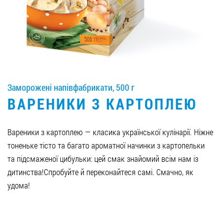
Вакансії
ЗАМОВИТИ ПРОДУКЦІЮ «РУДЬ»:
Заморожені напівфабрикати, 500 г
СТАТИ ПАРТНЕРОМ
ВАРЕНИКИ З КАРТОПЛЕЮ
0412 48 28 17
0412 42 29 23
Вареники з картоплею — класика української кулінарії. Ніжне
тоненьке тісто та багато ароматної начинки з картопельки
та підсмаженої цибульки: цей смак знайомий всім нам із
дитинства!Спробуйте й переконайтеся самі. Смачно, як
удома!