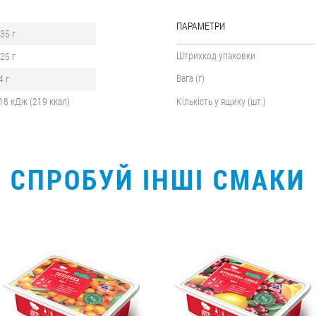
ПАРАМЕТРИ
,35 г
Штрихкод упаковки
,25 г
Вага (г)
4 г
18 кДж (219 ккал)
Кількість у ящику (шт.)
СПРОБУЙ ІНШІ СМАКИ