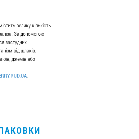
містить велику кількість
та заліза. За допомогою
ся застудних
анізм від шлаків.
поїв, джемів або
ERRY.RUD.UA
.
УПАКОВКИ