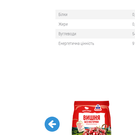
Білки
0
Жири
0
Вуглеводи
5
Енергетична цінність
9