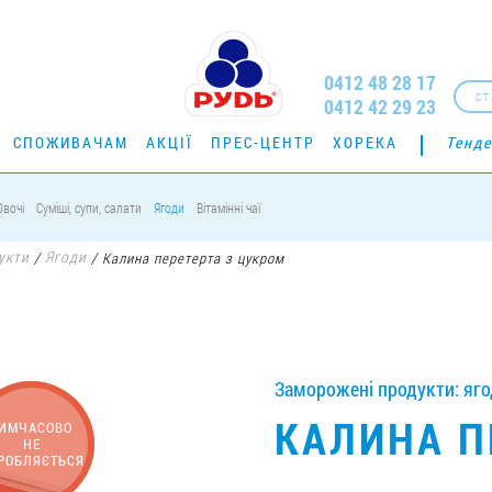
0412 48 28 17
СТ
0412 42 29 23
СПОЖИВАЧАМ
АКЦІЇ
ПРЕС-ЦЕНТР
ХОРЕКА
Тенде
Овочі
Суміші, супи, салати
Ягоди
Вітамінні чаї
укти
Ягоди
/
/
Калина перетерта з цукром
Заморожені продукти: ягод
КАЛИНА П
ИМЧАСОВО
НЕ
РОБЛЯЄТЬСЯ