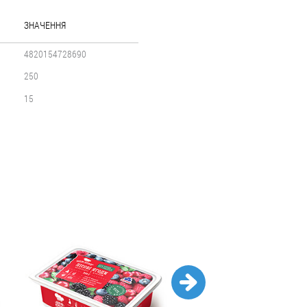
ЗНАЧЕННЯ
4820154728690
250
15