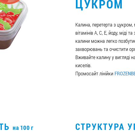
ЦУКРОМ
Калина, перетерта з цукром, 
вітамінів А, С, Е, йоду, міді 
калини можна легко позбути
захворювань та очистити орг
Вживайте калину у вигляді на
киселів.
Промосайт лінійки
FROZENB
СТЬ
СТРУКТУРА 
на 100 г