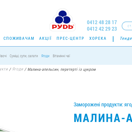
0412 48 28 17
СТ
0412 42 29 23
СПОЖИВАЧАМ
АКЦІЇ
ПРЕС-ЦЕНТР
ХОРЕКА
Тенде
Овочі
Суміші, супи, салати
Ягоди
Вітамінні чаї
укти
Ягоди
/
/
Малина-апельсин, перетерті із цукром
Заморожені продукти: ягод
МАЛИНА-А