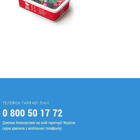
ТЕЛЕФОН ГАРЯЧОЇ ЛІНІЇ
0 800 50 17 72
Дзвінки безкоштовні на всій території України
(крім дзвінків з мобільних телефонів)