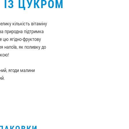
І ІЗ ЦУКРОМ
елику кількість вітаміну
ова природна підтримка
те цю ягідно-фруктову
ля напоїв, як поливку до
жкою!
ний, ягоди малини
ий.
УПАКОВКИ