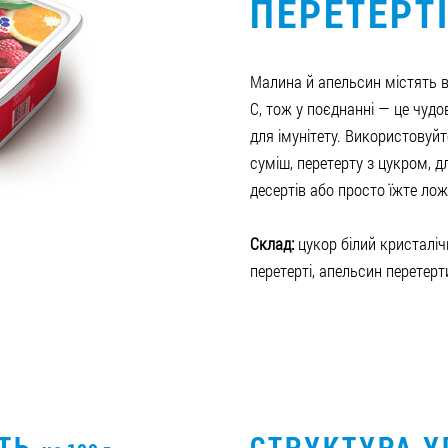
ПЕРЕТЕРТ
Малина й апельсин містять в
С, тож у поєднанні — це чуд
для імунітету. Використовуй
суміш, перетерту з цукром, д
десертів або просто їжте ло
Склад:
цукор білий кристаліч
перетерті, апельсин перетерт
СТЬ
СТРУКТУРА 