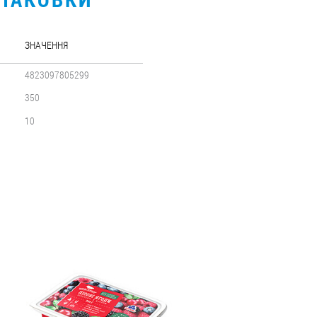
ЗНАЧЕННЯ
4823097805299
350
10