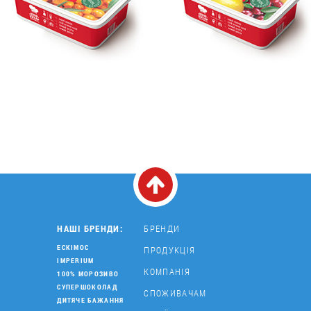
НАШІ БРЕНДИ:
БРЕНДИ
ЕСКІМОС
ПРОДУКЦІЯ
IMPERIUM
КОМПАНІЯ
100% МОРОЗИВО
СУПЕРШОКОЛАД
СПОЖИВАЧАМ
ДИТЯЧЕ БАЖАННЯ