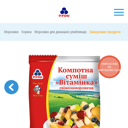
УКР
Морозиво
Хорека
Морозиво для домашніх улюбленців
Заморожені продукти
Ма
БРЕНДИ
ПРОДУКЦІЯ
КОМПАНІЯ
ТИМЧАСОВО
НЕ
ВИРОБЛЯЄТЬСЯ
СПОЖИВАЧАМ
АКЦІЇ
ПРЕС-ЦЕНТР
ХОРЕКА
Тендерні закупівлі
Контакти