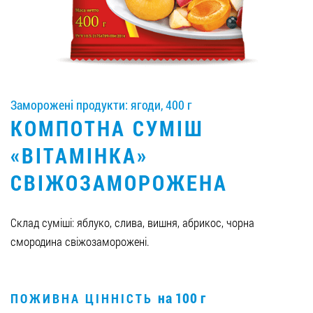
Вакансії
ЗАМОВИТИ ПРОДУКЦІЮ «РУДЬ»:
Заморожені продукти: ягоди, 400 г
КОМПОТНА СУМІШ
СТАТИ ПАРТНЕРОМ
«ВІТАМІНКА»
0412 48 28 17
СВІЖОЗАМОРОЖЕНА
0412 42 29 23
Склад суміші: яблуко, слива, вишня, абрикос, чорна
смородина свіжозаморожені.
на 100 г
ПОЖИВНА ЦІННІСТЬ