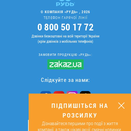
© КОМПАНІЯ «РУДЬ» , 2026
ТЕЛЕФОН ГАРЯЧОЇ ЛІНІЇ
0 800 50 17 72
Дзвінки безкоштовні на всій території України
(крім дзвінків з мобільних телефонів)
ЗАМОВИТИ ПРОДУКЦІЮ «РУДЬ»:
Слідкуйте за нами:
ПІДПИШІТЬСЯ НА
РОЗСИЛКУ
ПІДПИШІТЬСЯ НА РОЗСИЛКУ
Дізнавайтеся першими про події з життя
ОК
компанії, а також цікаві акції, смачні новинки,