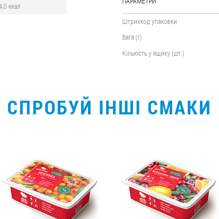
ПАРАМЕТРИ
4,0 ккал
Штрихкод упаковки
Вага (г)
Кількість у ящику (шт.)
СПРОБУЙ ІНШІ СМАКИ