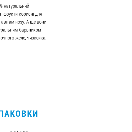
% натуральний
ті фрукти корисні для
 авітамінозу. А ще вони
туральним барвником
очного желе, чизкейка,
УПАКОВКИ