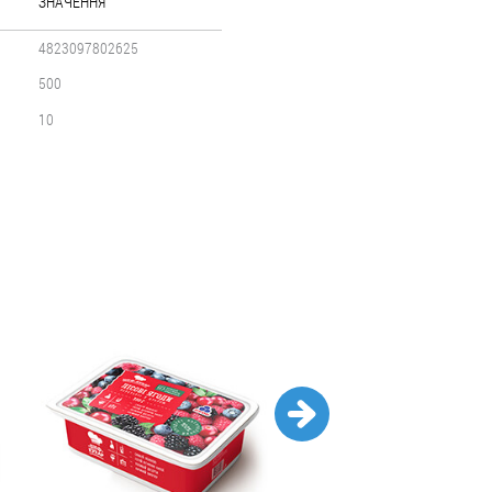
ЗНАЧЕННЯ
4823097802625
500
10