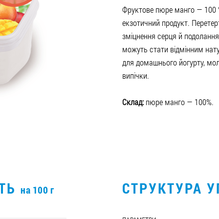
Фруктове пюре манго — 100 
екзотичний продукт. Перетер
зміцнення серця й подолання
можуть стати відмінним на
для домашнього йогурту, мол
випічки.
Склад:
пюре манго — 100%.
СТЬ
СТРУКТУРА 
на 100 г