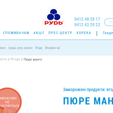
0412 48 28 17
СТ
0412 42 29 23
СПОЖИВАЧАМ
АКЦІЇ
ПРЕС-ЦЕНТР
ХОРЕКА
Тенде
Овочі
Суміші, супи, салати
Ягоди
Вітамінні чаї
укти
Ягоди
/
/
Пюре манго
Заморожені продукти: ягод
ПЮРЕ МА
ИМЧАСОВО
НЕ
РОБЛЯЄТЬСЯ