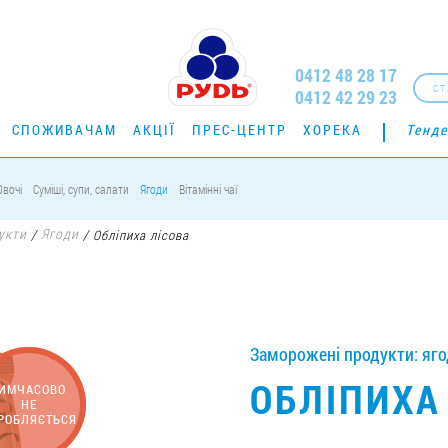
0412 48 28 17
СТ
0412 42 29 23
СПОЖИВАЧАМ
АКЦІЇ
ПРЕС-ЦЕНТР
ХОРЕКА
Тенде
Овочі
Суміші, супи, салати
Ягоди
Вітамінні чаї
укти
Ягоди
/
/
Обліпиха лісова
Заморожені продукти: ягод
ОБЛІПИХА
ИМЧАСОВО
НЕ
РОБЛЯЄТЬСЯ