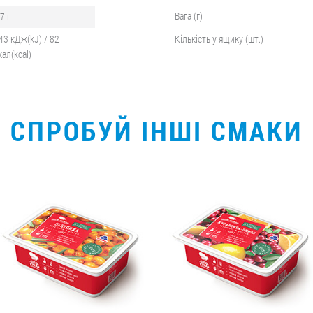
Вага (г)
,7 г
43 кДж(kJ) / 82
Кількість у ящику (шт.)
кал(kcal)
СПРОБУЙ ІНШІ СМАКИ