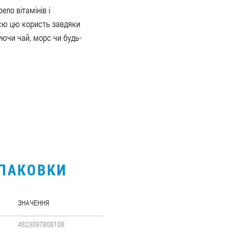
ло вітамінів і
сю цю користь завдяки
уючи чай, морс чи будь-
УПАКОВКИ
ЗНАЧЕННЯ
4823097808108