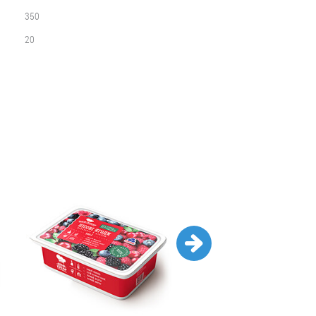
350
20