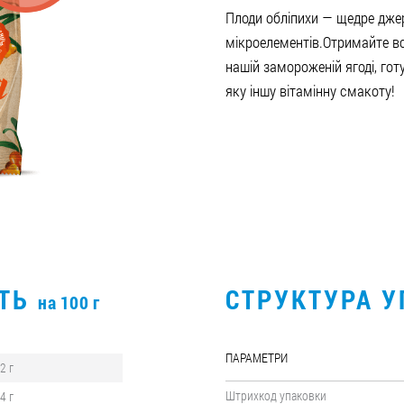
Плоди обліпихи — щедре джере
мікроелементів.Отримайте в
нашій замороженій ягоді, гот
яку іншу вітамінну смакоту!
СТЬ
СТРУКТУРА 
на 100 г
ПАРАМЕТРИ
,2 г
Штрихкод упаковки
,4 г