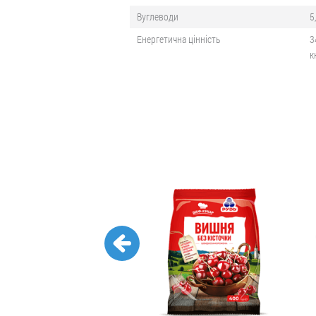
Вуглеводи
5
Енергетична цінність
3
к