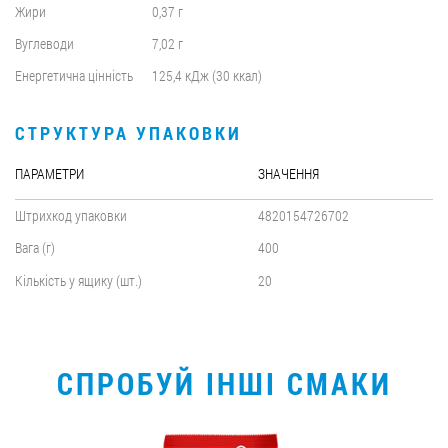
Жири
0,37 г
Вуглеводи
7,02 г
Енергетична цінність
125,4 кДж (30 ккал)
СТРУКТУРА УПАКОВКИ
ПАРАМЕТРИ
ЗНАЧЕННЯ
Штрихкод упаковки
4820154726702
Вага (г)
400
Кількість у ящику (шт.)
20
СПРОБУЙ ІНШІ СМАКИ