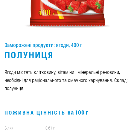
Вакансії
ЗАМОВИТИ ПРОДУКЦІЮ «РУДЬ»:
Заморожені продукти: ягоди, 400 г
ПОЛУНИЦЯ
СТАТИ ПАРТНЕРОМ
0412 48 28 17
Ягоди містять клітковину, вітаміни і мінеральні речовини,
0412 42 29 23
необхідні для раціонального та смачного харчування. Склад:
полуниця.
на 100 г
ПОЖИВНА ЦІННІСТЬ
Білки
0,61 г