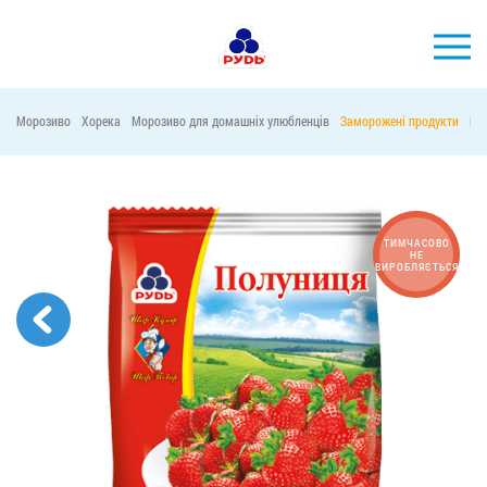
УКР
Морозиво
Хорека
Морозиво для домашніх улюбленців
Заморожені продукти
Ма
БРЕНДИ
ПРОДУКЦІЯ
КОМПАНІЯ
ТИМЧАСОВО
НЕ
ВИРОБЛЯЄТЬСЯ
СПОЖИВАЧАМ
АКЦІЇ
ПРЕС-ЦЕНТР
ХОРЕКА
Тендерні закупівлі
Контакти