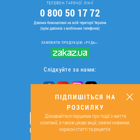
ТЕЛЕФОН ГАРЯЧОЇ ЛІНІЇ
0 800 50 17 72
Дзвінки безкоштовні на всій території України
(крім дзвінків з мобільних телефонів)
ЗАМОВИТИ ПРОДУКЦІЮ «РУДЬ»:
Слідкуйте за нами:
ПІДПИШІТЬСЯ НА
РОЗСИЛКУ
ПІДПИШІТЬСЯ НА РОЗСИЛКУ
Дізнавайтеся першими про події з життя
ОК
компанії, а також цікаві акції, смачні новинки,
корисні статті та рецепти.
Підписуючись, я даю згоду на
обробку персональних даних.