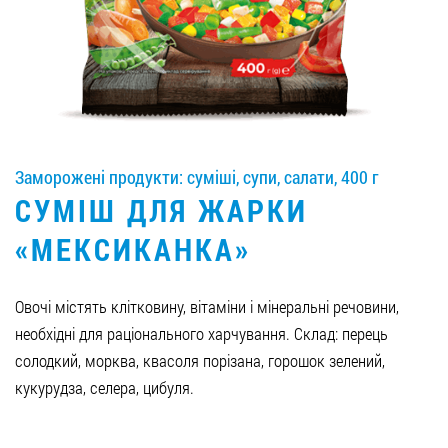
Вакансії
ЗАМОВИТИ ПРОДУКЦІЮ «РУДЬ»:
Заморожені продукти: суміші, супи, салати, 400 г
СТАТИ ПАРТНЕРОМ
СУМІШ ДЛЯ ЖАРКИ
0412 48 28 17
«МЕКСИКАНКА»
0412 42 29 23
Овочі містять клітковину, вітаміни і мінеральні речовини,
необхідні для раціонального харчування. Склад: перець
солодкий, морква, квасоля порізана, горошок зелений,
кукурудза, селера, цибуля.