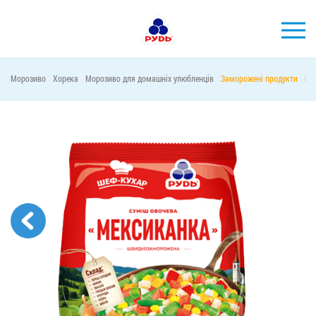
УКР
Морозиво
Хорека
Морозиво для домашніх улюбленців
Заморожені продукти
Ма
БРЕНДИ
ПРОДУКЦІЯ
КОМПАНІЯ
СПОЖИВАЧАМ
АКЦІЇ
ПРЕС-ЦЕНТР
ХОРЕКА
Тендерні закупівлі
Контакти