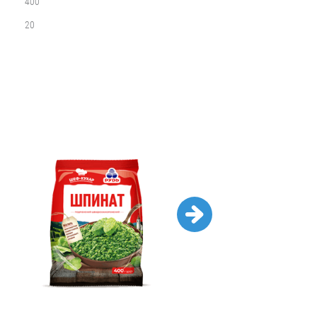
400
20