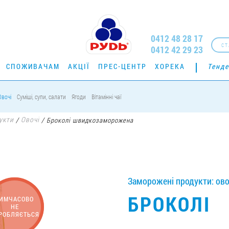
0412 48 28 17
СТ
0412 42 29 23
СПОЖИВАЧАМ
АКЦІЇ
ПРЕС-ЦЕНТР
ХОРЕКА
Тенде
Овочі
Суміші, супи, салати
Ягоди
Вітамінні чаї
укти
Овочі
/
/
Броколі швидкозаморожена
Заморожені продукти: овоч
БРОКОЛІ
ИМЧАСОВО
НЕ
РОБЛЯЄТЬСЯ