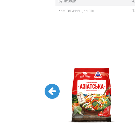
Вуглеводи
4
Енергетична цінність
1