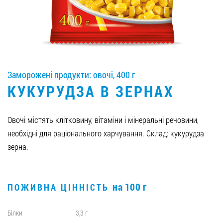
Вакансії
ЗАМОВИТИ ПРОДУКЦІЮ «РУДЬ»:
Заморожені продукти: овочі, 400 г
КУКУРУДЗА В ЗЕРНАХ
СТАТИ ПАРТНЕРОМ
0412 48 28 17
Овочі містять клітковину, вітаміни і мінеральні речовини,
0412 42 29 23
необхідні для раціонального харчування. Склад: кукурудза
зерна.
на 100 г
ПОЖИВНА ЦІННІСТЬ
Білки
3,3 г