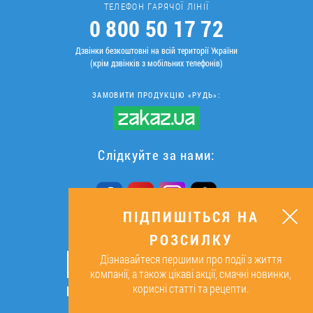
ТЕЛЕФОН ГАРЯЧОЇ ЛІНІЇ
0 800 50 17 72
Дзвінки безкоштовні на всій території України
(крім дзвінків з мобільних телефонів)
ЗАМОВИТИ ПРОДУКЦІЮ «РУДЬ»:
Слідкуйте за нами:
ПІДПИШІТЬСЯ НА
РОЗСИЛКУ
ПІДПИШІТЬСЯ НА РОЗСИЛКУ
Дізнавайтеся першими про події з життя
ОК
компанії, а також цікаві акції, смачні новинки,
корисні статті та рецепти.
Підписуючись, я даю згоду на
обробку персональних даних.