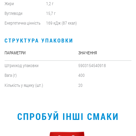
Жири
1,2 г
Вуглеводи
15,7 г
Енергетична цінність
169 кДж (87 ккал)
СТРУКТУРА УПАКОВКИ
ПАРАМЕТРИ
ЗНАЧЕННЯ
Штрихкод упаковки
5903154540918
Вага (г)
400
Кількість у ящику (шт.)
20
СПРОБУЙ ІНШІ СМАКИ