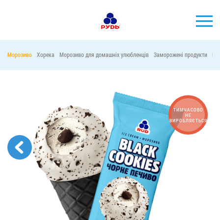
УКР
Морозиво
Хорека
Морозиво для домашніх улюбленців
Заморожені продукти
Ма
БРЕНДИ
ПРОДУКЦІЯ
КОМПАНІЯ
ТИМЧАСОВО
НЕ
ВИРОБЛЯЄТЬСЯ
СПОЖИВАЧАМ
АКЦІЇ
ПРЕС-ЦЕНТР
ХОРЕКА
Тендерні закупівлі
Контакти