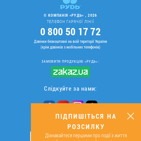
© КОМПАНІЯ «РУДЬ» , 2026
ТЕЛЕФОН ГАРЯЧОЇ ЛІНІЇ
0 800 50 17 72
Дзвінки безкоштовні на всій території України
(крім дзвінків з мобільних телефонів)
ЗАМОВИТИ ПРОДУКЦІЮ «РУДЬ»:
Слідкуйте за нами:
ПІДПИШІТЬСЯ НА
РОЗСИЛКУ
ПІДПИШІТЬСЯ НА РОЗСИЛКУ
Дізнавайтеся першими про події з життя
ОК