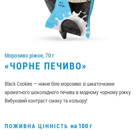
Вакансії
ЗАМОВИТИ ПРОДУКЦІЮ «РУДЬ»:
Морозиво ріжок, 70 г
СТАТИ ПАРТНЕРОМ
«ЧОРНЕ ПЕЧИВО»
0412 48 28 17
0412 42 29 23
Black Cookies — ніжне біле морозиво зі шматочками
ароматного шоколадного печива в модному чорному ріжку.
Вибуховий контраст смаку та кольору!
на 100 г
ПОЖИВНА ЦІННІСТЬ