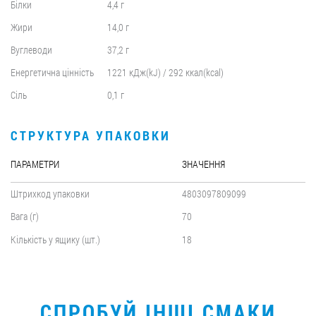
Білки
4,4 г
Жири
14,0 г
Вуглеводи
37,2 г
Енергетична цінність
1221 кДж(kJ) / 292 ккал(kcal)
Сіль
0,1 г
СТРУКТУРА УПАКОВКИ
ПАРАМЕТРИ
ЗНАЧЕННЯ
Штрихкод упаковки
4803097809099
Вага (г)
70
Кількість у ящику (шт.)
18
СПРОБУЙ ІНШІ СМАКИ