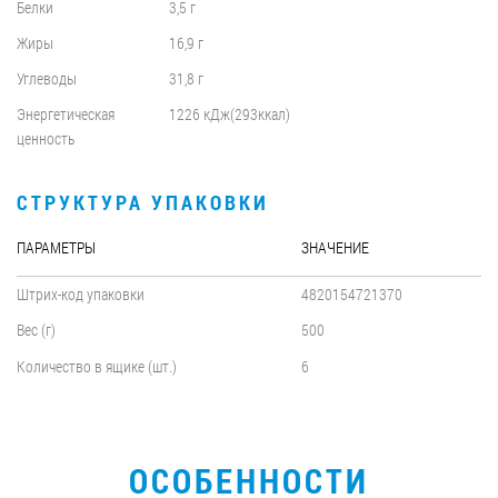
Белки
3,5 г
Жиры
16,9 г
Углеводы
31,8 г
Энергетическая
1226 кДж(293ккал)
ценность
СТРУКТУРА УПАКОВКИ
ПАРАМЕТРЫ
ЗНАЧЕНИЕ
Штрих-код упаковки
4820154721370
Вес (г)
500
Количество в ящике (шт.)
6
ОСОБЕННОСТИ