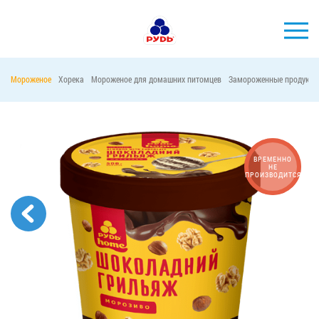
Мороженое
Хорека
Мороженое для домашних питомцев
Замороженные продукты
БРЕНДЫ
ПРОДУКЦИЯ
КОМПАНИЯ
ВРЕМЕННО
НЕ
ПРОИЗВОДИТСЯ
ПОТРЕБИТЕЛЯМ
АКЦИИ
ПРЕСС-ЦЕНТР
ХОРЕКА
Тендерные закупки
Контакты