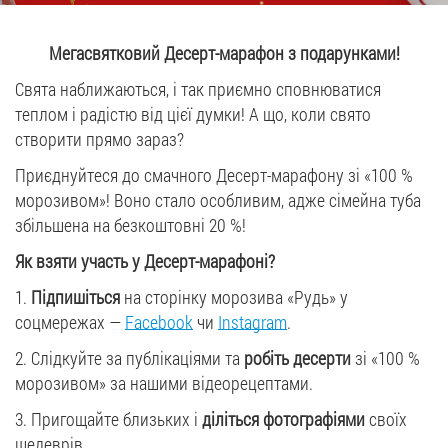
Job vacancies
Мегасвятковий Десерт-марафон з подарунками!
Свята наближаються, і так приємно сповнюватися
ORDER PRODUCTS "RUD":
теплом і радістю від цієї думки! А що, коли свято
створити прямо зараз?
Приєднуйтеся до смачного Десерт-марафону зі «100 %
PARTNERSHIP
морозивом»! Воно стало особливим, адже сімейна туба
збільшена на безкоштовні 20 %!
0412 48 28 17
Як взяти участь у Десерт-марафоні?
0412 42 29 23
1.
Підпишіться
на сторінку морозива «Рудь» у
соцмережах —
Facebook
чи
Instagram
.
2. Слідкуйте за публікаціями
та
робіть десерти
зі «100 %
морозивом» за нашими відеорецептами.
3. Пригощайте близьких і
діліться фотографіями
своїх
шедеврів.