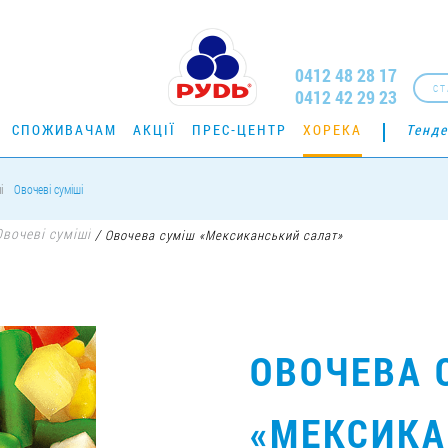
0412 48 28 17
СТ
0412 42 29 23
СПОЖИВАЧАМ
АКЦІЇ
ПРЕС-ЦЕНТР
ХОРЕКА
Тенде
і
Овочеві суміші
Овочеві суміші
/
Овочева суміш «Мексиканський салат»
ОВОЧЕВА 
«МЕКСИК