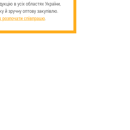
укцію в усіх областях України,
у й зручну оптову закупівлю.
к розпочати співпрацю
.