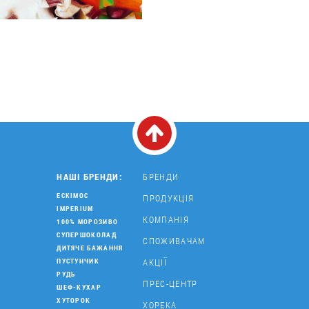
НАШІ БРЕНДИ:
БРЕНДИ
ЕСКІМОС
ПРОДУКЦІЯ
IMPERIUM
КОМПАНІЯ
100% МОРОЗИВО
СУПЕРШОКОЛАД
СПОЖИВАЧАМ
ДИТЯЧЕ БАЖАННЯ
АКЦІЇ
ПУСТУНЧИК
РУДЬ
ПРЕС-ЦЕНТР
ШЕФ-КУХАР
ХУТОРОК
ХОРЕКА