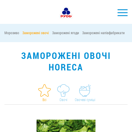
УКР
Морозиво
Заморожені овочі
Заморожені ягоди
Заморожені напівфабрикати
Ві
БРЕНДИ
ПРОДУКЦІЯ
ЗАМОРОЖЕНІ ОВОЧІ
КОМПАНІЯ
HORECA
СПОЖИВАЧАМ
АКЦІЇ
ПРЕС-ЦЕНТР
Всі
Овочі
Овочеві суміші
ХОРЕКА
Тендерні закупівлі
Контакти