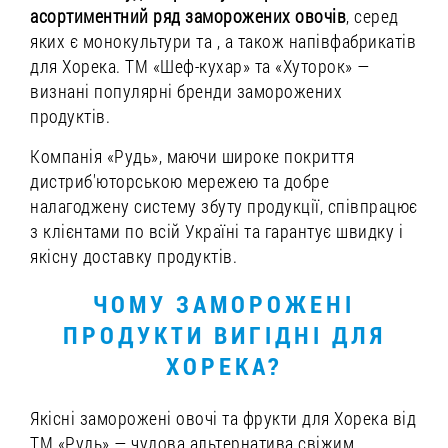
асортиментний ряд заморожених овочів
, серед
яких є монокультури та
, а також напівфабрикатів
для Хорека. ТМ «Шеф-кухар» та «Хуторок» —
визнані популярні бренди заморожених
продуктів.
Компанія «Рудь», маючи широке покриття
дистриб'юторською мережею та добре
налагоджену систему збуту продукції, співпрацює
з клієнтами по всій Україні та гарантує швидку і
якісну доставку продуктів.
ЧОМУ ЗАМОРОЖЕНІ
ПРОДУКТИ ВИГІДНІ ДЛЯ
ХОРЕКА?
Якісні заморожені овочі та фрукти для Хорека від
ТМ «Рудь» — чудова альтернатива свіжим