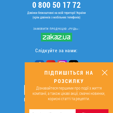
0 800 50 17 72
Дзвінки безкоштовні на всій території України
(крім дзвінків з мобільних телефонів)
ЗАМОВИТИ ПРОДУКЦІЮ «РУДЬ»:
Слідкуйте за нами:
ПІДПИШІТЬСЯ НА
РОЗСИЛКУ
ПІДПИШІТЬСЯ НА РОЗСИЛКУ
Дізнавайтеся першими про події з життя
ОК
компанії, а також цікаві акції, смачні новинки,
корисні статті та рецепти.
Підписуючись, я даю згоду на
обробку персональних даних.