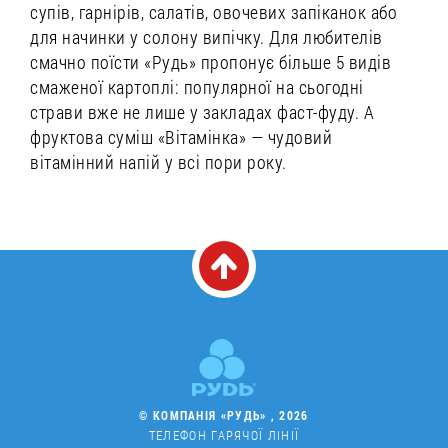
супів, гарнірів, салатів, овочевих запіканок або
для начинки у солону випічку. Для любителів
смачно поїсти «Рудь» пропонує більше 5 видів
смаженої картоплі: популярної на сьогодні
страви вже не лише у закладах фаст-фуду. А
фруктова суміш «Вітамінка» — чудовий
вітамінний напій у всі пори року.
© КОМПАНІЯ «РУДЬ» , 2026
ТЕЛЕФОН ГАРЯЧОЇ ЛІНІЇ