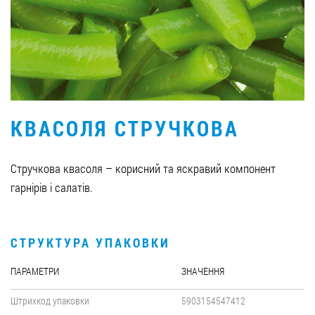
Вакансії
ЗАМОВИТИ ПРОДУКЦІЮ «РУДЬ»:
КВАСОЛЯ СТРУЧКОВА
СТАТИ ПАРТНЕРОМ
0412 48 28 17
Стручкова квасоля – корисний та яскравий компонент
0412 42 29 23
гарнірів і салатів.
СТРУКТУРА УПАКОВКИ
ПАРАМЕТРИ
ЗНАЧЕННЯ
Штрихкод упаковки
5903154547412