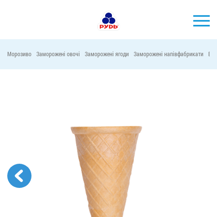
УКР
Морозиво
Заморожені овочі
Заморожені ягоди
Заморожені напівфабрикати
Віт
БРЕНДИ
ПРОДУКЦІЯ
КОМПАНІЯ
СПОЖИВАЧАМ
АКЦІЇ
ПРЕС-ЦЕНТР
ХОРЕКА
Тендерні закупівлі
Контакти