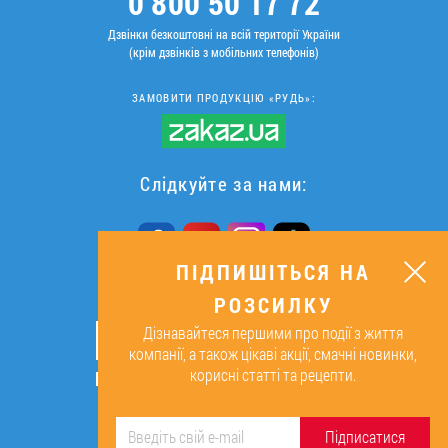
0 800 50 17 72
Дзвінки безкоштовні на всій території України
(крім дзвінків з мобільних телефонів)
ЗАМОВИТИ ПРОДУКЦІЮ «РУДЬ»:
Слідкуйте за нами:
ПІДПИШІТЬСЯ НА
РОЗСИЛКУ
ПІДПИШІТЬСЯ НА РОЗСИЛКУ
Дізнавайтеся першими про події з життя
ОК
компанії, а також цікаві акції, смачні новинки,
корисні статті та рецепти.
Підписуючись, я даю згоду на
обробку персональних даних.
Підписатися