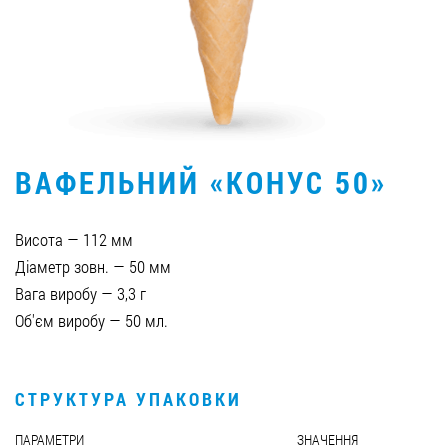
Вакансії
ЗАМОВИТИ ПРОДУКЦІЮ «РУДЬ»:
ВАФЕЛЬНИЙ «КОНУС 50»
СТАТИ ПАРТНЕРОМ
0412 48 28 17
Висота — 112 мм
0412 42 29 23
Діаметр зовн. — 50 мм
Вага виробу — 3,3 г
Об'єм виробу — 50 мл.
СТРУКТУРА УПАКОВКИ
ПАРАМЕТРИ
ЗНАЧЕННЯ