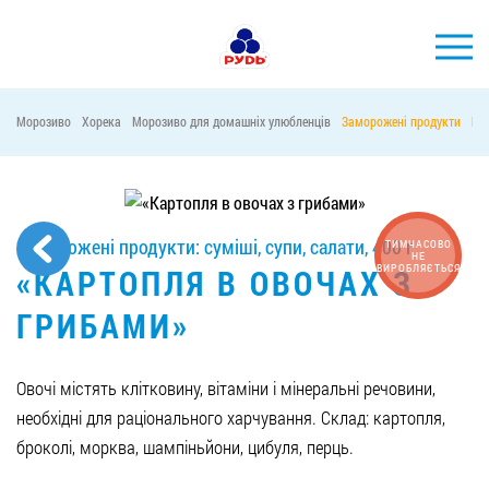
УКР
Морозиво
Хорека
Морозиво для домашніх улюбленців
Заморожені продукти
Ма
БРЕНДИ
ПРОДУКЦІЯ
КОМПАНІЯ
Заморожені продукти: суміші, супи, салати, 400 г
ТИМЧАСОВО
НЕ
ВИРОБЛЯЄТЬСЯ
«КАРТОПЛЯ В ОВОЧАХ З
СПОЖИВАЧАМ
АКЦІЇ
ГРИБАМИ»
ПРЕС-ЦЕНТР
Овочі містять клітковину, вітаміни і мінеральні речовини,
ХОРЕКА
необхідні для раціонального харчування. Склад: картопля,
Тендерні закупівлі
броколі, морква, шампіньйони, цибуля, перць.
Контакти