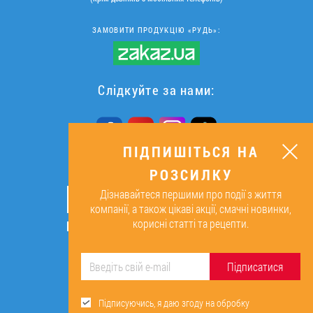
ЗАМОВИТИ ПРОДУКЦІЮ «РУДЬ»:
Слідкуйте за нами:
ПІДПИШІТЬСЯ НА
РОЗСИЛКУ
ПІДПИШІТЬСЯ НА РОЗСИЛКУ
Дізнавайтеся першими про події з життя
ОК
компанії, а також цікаві акції, смачні новинки,
корисні статті та рецепти.
Підписуючись, я даю згоду на
обробку персональних даних.
Підписатися
Підписуючись, я даю згоду на обробку