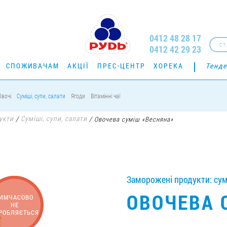
0412 48 28 17
СТ
0412 42 29 23
СПОЖИВАЧАМ
АКЦІЇ
ПРЕС-ЦЕНТР
ХОРЕКА
Тенде
Овочі
Суміші, супи, салати
Ягоди
Вітамінні чаї
укти
Суміші, супи, салати
/
/
Овочева суміш «Весняна»
Заморожені продукти: суміш
ОВОЧЕВА 
ИМЧАСОВО
НЕ
РОБЛЯЄТЬСЯ