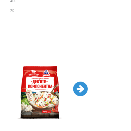
400
20
*