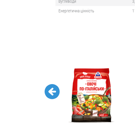
Вуглеводи
3
Енергетична цінність
1