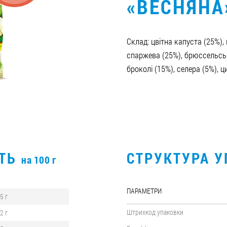
«ВЕСНЯНА
Склад: цвітна капуста (25%),
спаржева (25%), брюссельськ
броколі (15%), селера (5%), ц
СТЬ
СТРУКТУРА 
на 100 г
ПАРАМЕТРИ
,5 г
Штрихкод упаковки
,2 г