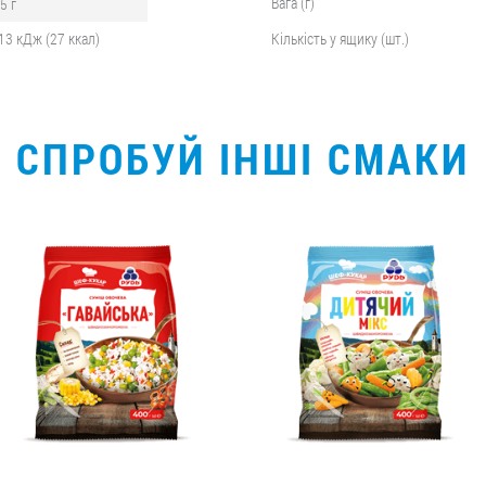
Вага (г)
,5 г
13 кДж (27 ккал)
Кількість у ящику (шт.)
СПРОБУЙ ІНШІ СМАКИ