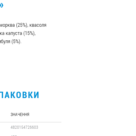
»
 морква (25%), квасоля
а капуста (15%),
ибуля (5%).
УПАКОВКИ
ЗНАЧЕННЯ
4820154726603