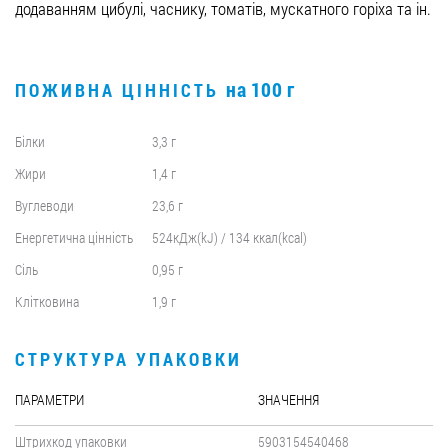
додаванням цибулі, часнику, томатів, мускатного горіха та ін.
на 100 г
ПОЖИВНА ЦІННІСТЬ
Білки
3,3 г
Жири
1,4 г
Вуглеводи
23,6 г
Енергетична цінність
524кДж(kJ) / 134 ккал(kcal)
Сіль
0,95 г
Клітковина
1,9 г
СТРУКТУРА УПАКОВКИ
ПАРАМЕТРИ
ЗНАЧЕННЯ
Штрихкод упаковки
5903154540468