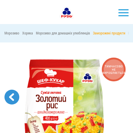
УКР
Морозиво
Хорека
Морозиво для домашніх улюбленців
Заморожені продукти
Ма
БРЕНДИ
ПРОДУКЦІЯ
КОМПАНІЯ
ТИМЧАСОВО
НЕ
ВИРОБЛЯЄТЬСЯ
СПОЖИВАЧАМ
АКЦІЇ
ПРЕС-ЦЕНТР
ХОРЕКА
Тендерні закупівлі
Контакти