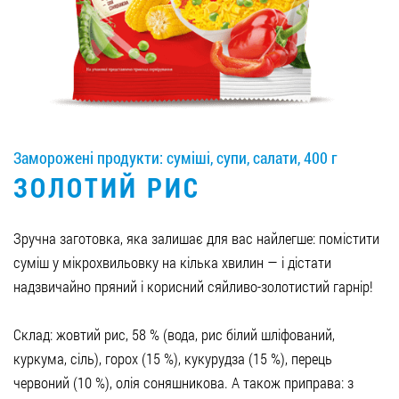
Вакансії
ЗАМОВИТИ ПРОДУКЦІЮ «РУДЬ»:
Заморожені продукти: суміші, супи, салати, 400 г
СТАТИ ПАРТНЕРОМ
ЗОЛОТИЙ РИС
0412 48 28 17
0412 42 29 23
Зручна заготовка, яка залишає для вас найлегше: помістити
суміш у мікрохвильовку на кілька хвилин — і дістати
надзвичайно пряний і корисний сяйливо-золотистий гарнір!
Склад: жовтий рис, 58 % (вода, рис білий шліфований,
куркума, сіль), горох (15 %), кукурудза (15 %), перець
червоний (10 %), олія соняшникова. А також приправа: з