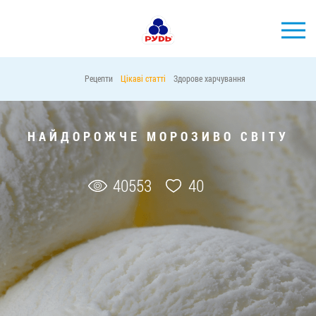
УКР
Рецепти
Цікаві статті
Здорове харчування
БРЕНДИ
ПРОДУКЦІЯ
НАЙДОРОЖЧЕ МОРОЗИВО СВІТУ
КОМПАНІЯ
СПОЖИВАЧАМ
40553
40
АКЦІЇ
ПРЕС-ЦЕНТР
ХОРЕКА
Тендерні закупівлі
Контакти