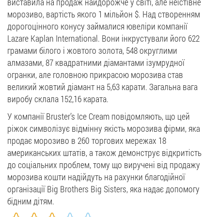
виставила на продаж найдорожче у світі, але неїстівне
морозиво, вартість якого 1 мільйон $. Над створенням
дорогоцінного конусу займалися ювеліри компанії
Lazare Kaplan International. Вони інкрустували його 622
грамами білого і жовтого золота, 548 округлими
алмазами, 87 квадратними діамантами ізумрудної
огранки, але головною прикрасою морозива став
великий жовтий діамант на 5,63 карати. Загальна вага
виробу склала 152,16 карата.
У компанії Bruster’s Ice Cream повідомляють, що цей
ріжок символізує відмінну якість морозива фірми, яка
продає морозиво в 260 торгових мережах 18
американських штатів, а також демонструє відкритість
до соціальних проблем, тому що виручені від продажу
морозива кошти надійдуть на рахунки благодійної
організації Big Brothers Big Sisters, яка надає допомогу
бідним дітям.