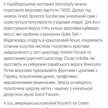
У Нью­Йоркському ресторані Serendipity можна
скуштувати морозиво вартістю 1000$. Десерт під
назвою Grand Opulence Sundae має унікальний смак і
користується популярністю у відомих людей. Для його
приготування беруть п’ять кульок морозива найвищої
якості, яке зроблене з ванільних бобів Таїті і
Мадагаскару, кладуть в кришталевий бокал, покривають
їстівним золотим листком і посипають крихтами
найдорожчого у світі шоколаду Amedei Porcele та
шматочками рідкісного шоколаду Chuao із бобів, які
зростають на узбережжі Карибського моря в Венесуелі.
Потім морозиво прикрашають фруктами і цукатами з
Парижу, позолоченим драже, трюфелями і
марципановими вишеньками. Зверху розміщують
позолочену цукрову квітку і чашечку з унікальною
десертною ікрою Grand Passion.
А ось, американська компанія Bruster’s Ice Cream