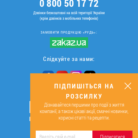
0 800 50 17 72
Дзвінки безкоштовні на всій території України
(крім дзвінків з мобільних телефонів)
ЗАМОВИТИ ПРОДУКЦІЮ «РУДЬ»:
Слідкуйте за нами:
ПІДПИШІТЬСЯ НА
РОЗСИЛКУ
ПІДПИШІТЬСЯ НА РОЗСИЛКУ
Дізнавайтеся першими про події з життя
ОК
компанії, а також цікаві акції, смачні новинки,
корисні статті та рецепти.
Підписуючись, я даю згоду на
обробку персональних даних.
Підписатися