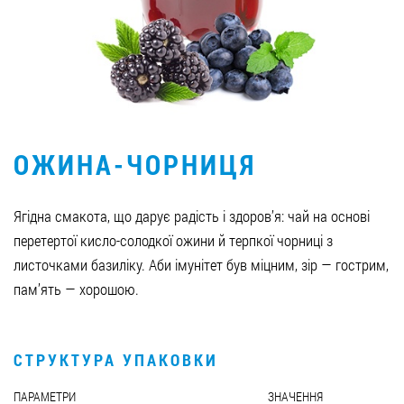
Вакансії
ЗАМОВИТИ ПРОДУКЦІЮ «РУДЬ»:
ОЖИНА-ЧОРНИЦЯ
СТАТИ ПАРТНЕРОМ
0412 48 28 17
Ягідна смакота, що дарує радість і здоров’я: чай на основі
0412 42 29 23
перетертої кисло-солодкої ожини й терпкої чорниці з
листочками базиліку. Аби імунітет був міцним, зір — гострим,
пам’ять — хорошою.
СТРУКТУРА УПАКОВКИ
ПАРАМЕТРИ
ЗНАЧЕННЯ