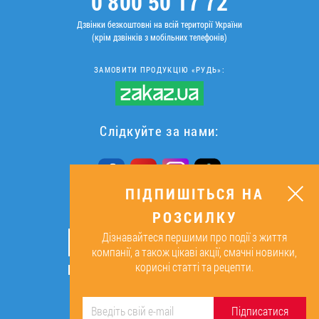
0 800 50 17 72
Дзвінки безкоштовні на всій території України
(крім дзвінків з мобільних телефонів)
ЗАМОВИТИ ПРОДУКЦІЮ «РУДЬ»:
Слідкуйте за нами:
ПІДПИШІТЬСЯ НА
РОЗСИЛКУ
ПІДПИШІТЬСЯ НА РОЗСИЛКУ
Дізнавайтеся першими про події з життя
ОК
компанії, а також цікаві акції, смачні новинки,
корисні статті та рецепти.
Підписуючись, я даю згоду на
обробку персональних даних.
Підписатися