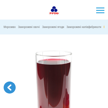
УКР
Морозиво
Заморожені овочі
Заморожені ягоди
Заморожені напівфабрикати
Віт
БРЕНДИ
ПРОДУКЦІЯ
КОМПАНІЯ
СПОЖИВАЧАМ
АКЦІЇ
ПРЕС-ЦЕНТР
ХОРЕКА
Тендерні закупівлі
Контакти