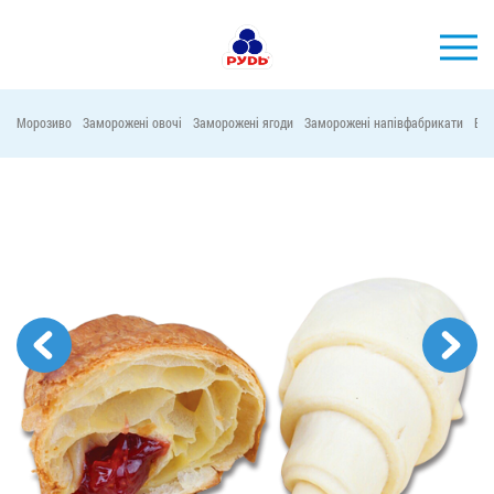
УКР
Морозиво
Заморожені овочі
Заморожені ягоди
Заморожені напівфабрикати
Віт
БРЕНДИ
ПРОДУКЦІЯ
КОМПАНІЯ
СПОЖИВАЧАМ
АКЦІЇ
ПРЕС-ЦЕНТР
ХОРЕКА
Тендерні закупівлі
Контакти