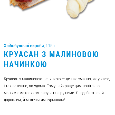
Вакансії
ЗАМОВИТИ ПРОДУКЦІЮ «РУДЬ»:
Хлібобулочні вироби, 115 г
СТАТИ ПАРТНЕРОМ
КРУАСАН З МАЛИНОВОЮ
0412 48 28 17
НАЧИНКОЮ
0412 42 29 23
Круасан з малиновою начинкою — це так смачно, як у кафе,
і так затишно, як удома. Тому найкраще цим повітряно-
м’яким смаколиком ласувати з рідними. Сподобається й
дорослим, й маленьким гурманам!