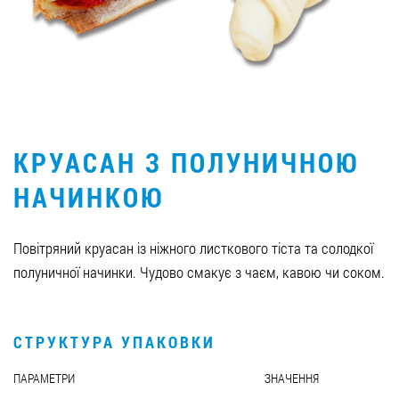
Вакансії
ЗАМОВИТИ ПРОДУКЦІЮ «РУДЬ»:
КРУАСАН З ПОЛУНИЧНОЮ
СТАТИ ПАРТНЕРОМ
НАЧИНКОЮ
0412 48 28 17
0412 42 29 23
Повітряний круасан із ніжного листкового тіста та солодкої
полуничної начинки. Чудово смакує з чаєм, кавою чи соком.
СТРУКТУРА УПАКОВКИ
ПАРАМЕТРИ
ЗНАЧЕННЯ