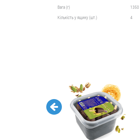
Вага (г)
1350
Кількість у ящику (шт.)
4