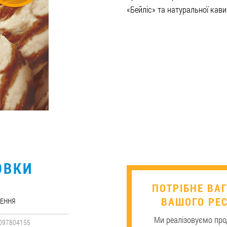
«Бейліс» та натуральної кави
ОВКИ
​ПОТРІБНЕ В
ВАШОГО РЕС
ЕННЯ
Ми реалізовуємо прод
097804155