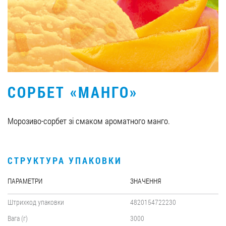
Вакансії
ЗАМОВИТИ ПРОДУКЦІЮ «РУДЬ»:
СОРБЕТ «МАНГО»
СТАТИ ПАРТНЕРОМ
0412 48 28 17
Морозиво-сорбет зі смаком ароматного манго.
0412 42 29 23
СТРУКТУРА УПАКОВКИ
ПАРАМЕТРИ
ЗНАЧЕННЯ
Штрихкод упаковки
4820154722230
Вага (г)
3000