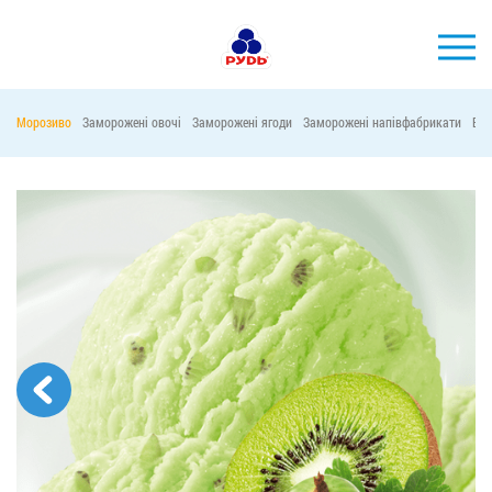
УКР
Морозиво
Заморожені овочі
Заморожені ягоди
Заморожені напівфабрикати
Віт
БРЕНДИ
ПРОДУКЦІЯ
КОМПАНІЯ
СПОЖИВАЧАМ
АКЦІЇ
ПРЕС-ЦЕНТР
ХОРЕКА
Тендерні закупівлі
Контакти