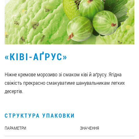
Вакансії
ЗАМОВИТИ ПРОДУКЦІЮ «РУДЬ»:
«КІВІ-АҐРУС»
СТАТИ ПАРТНЕРОМ
0412 48 28 17
Ніжне кремове морозиво зі смаком ківі й аґрусу. Ягідна
0412 42 29 23
свіжість прекрасно смакуватиме шанувальникам легких
десертів.
СТРУКТУРА УПАКОВКИ
ПАРАМЕТРИ
ЗНАЧЕННЯ