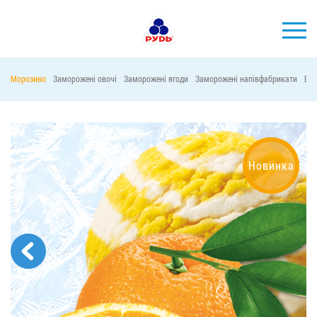
УКР
Морозиво
Заморожені овочі
Заморожені ягоди
Заморожені напівфабрикати
Віт
БРЕНДИ
ПРОДУКЦІЯ
КОМПАНІЯ
Новинка
СПОЖИВАЧАМ
АКЦІЇ
ПРЕС-ЦЕНТР
ХОРЕКА
Тендерні закупівлі
Контакти