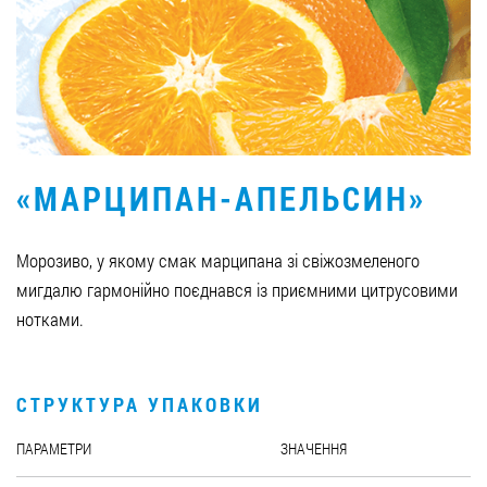
Вакансії
ЗАМОВИТИ ПРОДУКЦІЮ «РУДЬ»:
«МАРЦИПАН-АПЕЛЬСИН»
СТАТИ ПАРТНЕРОМ
0412 48 28 17
Морозиво, у якому смак марципана зі свіжозмеленого
0412 42 29 23
мигдалю гармонійно поєднався із приємними цитрусовими
нотками.
СТРУКТУРА УПАКОВКИ
ПАРАМЕТРИ
ЗНАЧЕННЯ