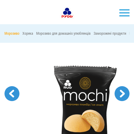
УКР
Морозиво
Хорека
Морозиво для домашніх улюбленців
Заморожені продукти
Ма
БРЕНДИ
ПРОДУКЦІЯ
КОМПАНІЯ
СПОЖИВАЧАМ
АКЦІЇ
ПРЕС-ЦЕНТР
ХОРЕКА
Тендерні закупівлі
Контакти