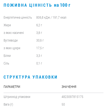
на 100 г
ПОЖИВНА ЦІННІСТЬ
Енергетична цінність
806,8 кДж / 191,7 ккал
Жири
6,2 г
з яких насичені
3,8 г
Вуглеводи
30,6 г
з яких цукри
17,5 г
Білки
3,3 г
Сіль
0,1 г
СТРУКТУРА УПАКОВКИ
ПАРАМЕТРИ
ЗНАЧЕННЯ
Штрихкод упаковки
4823097815175
Вага (г)
50