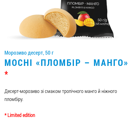
Вакансії
ЗАМОВИТИ ПРОДУКЦІЮ «РУДЬ»:
Морозиво десерт, 50 г
СТАТИ ПАРТНЕРОМ
MOCHI «ПЛОМБІР – МАНГО»
0412 48 28 17
*
0412 42 29 23
Десерт-морозиво зі смаком тропічного манго й ніжного
пломбіру.
* Limited edition