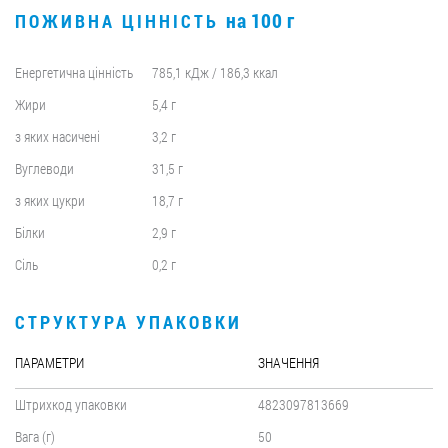
на 100 г
ПОЖИВНА ЦІННІСТЬ
Енергетична цінність
785,1 кДж / 186,3 ккал
Жири
5,4 г
з яких насичені
3,2 г
Вуглеводи
31,5 г
з яких цукри
18,7 г
Білки
2,9 г
Сіль
0,2 г
СТРУКТУРА УПАКОВКИ
ПАРАМЕТРИ
ЗНАЧЕННЯ
Штрихкод упаковки
4823097813669
Вага (г)
50