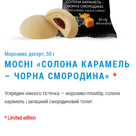
Вакансії
ЗАМОВИТИ ПРОДУКЦІЮ «РУДЬ»:
Морозиво десерт, 50 г
СТАТИ ПАРТНЕРОМ
MOCHI «СОЛОНА КАРАМЕЛЬ
0412 48 28 17
– ЧОРНА СМОРОДИНА»
*
0412 42 29 23
Усередині ніжного тістечка — морозиво-пломбір, солона
карамель і запашний смородиновий топінг.
* Limited edition