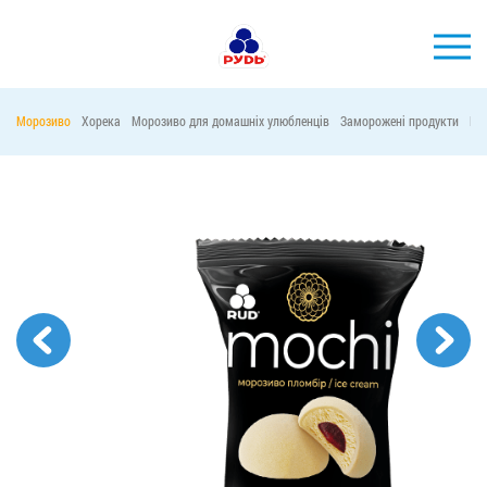
УКР
Морозиво
Хорека
Морозиво для домашніх улюбленців
Заморожені продукти
Ма
БРЕНДИ
ПРОДУКЦІЯ
КОМПАНІЯ
СПОЖИВАЧАМ
АКЦІЇ
ПРЕС-ЦЕНТР
ХОРЕКА
Тендерні закупівлі
Контакти