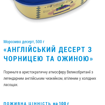
Вакансії
ЗАМОВИТИ ПРОДУКЦІЮ «РУДЬ»:
Морозиво десерт, 500 г
СТАТИ ПАРТНЕРОМ
«АНГЛІЙСЬКИЙ ДЕСЕРТ З
0412 48 28 17
ЧОРНИЦЕЮ ТА ОЖИНОЮ»
0412 42 29 23
Пориньте в аристократичну атмосферу Великобританії з
легендарним англійським чизкейком, втіленим у холодних
ласощах.
на 100 г
ПОЖИВНА ЦІННІСТЬ