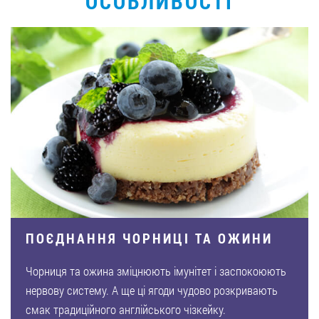
ОСОБЛИВОСТІ
ПОЄДНАННЯ ЧОРНИЦІ ТА ОЖИНИ
Чорниця та ожина зміцнюють імунітет і заспокоюють
нервову систему. А ще ці ягоди чудово розкривають
смак традиційного англійського чізкейку.