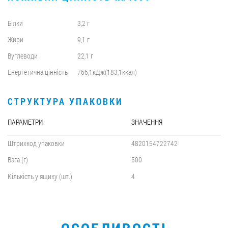
Білки
3,2 г
Жири
9,1 г
Вуглеводи
22,1 г
Енергетична цінність
766,1кДж(183,1ккал)
СТРУКТУРА УПАКОВКИ
ПАРАМЕТРИ
ЗНАЧЕННЯ
Штрихкод упаковки
4820154722742
Вага (г)
500
Кількість у ящику (шт.)
4