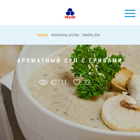
EN
Recipes
Interesting articles
Healthy diet
BRANDS
PRODUCTS
АРОМАТНЫЙ СУП С ГРИБАМИ
COMPANY
CONSUMER INFO
43711
32
EVENTS
MEDIA-CENTRE
HORECA
Tender purchases
Contacts