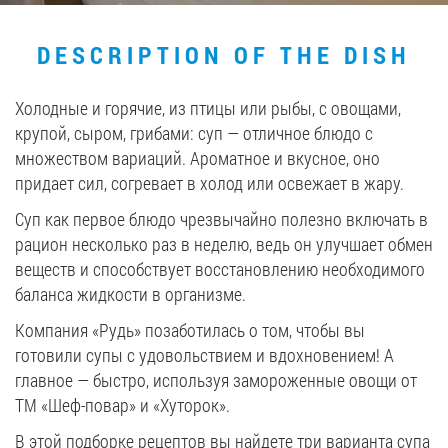
Job vacancies
DESCRIPTION OF THE DISH
ORDER PRODUCTS "RUD":
Холодные и горячие, из птицы или рыбы, с овощами,
крупой, сыром, грибами: суп — отличное блюдо с
множеством вариаций. Ароматное и вкусное, оно
придает сил, согревает в холод или освежает в жару.
PARTNERSHIP
Суп как первое блюдо чрезвычайно полезно включать в
0412 48 28 17
рацион несколько раз в неделю, ведь он улучшает обмен
0412 42 29 23
веществ и способствует восстановлению необходимого
баланса жидкости в организме.
Компания «Рудь» позаботилась о том, чтобы вы
готовили супы с удовольствием и вдохновением! А
главное — быстро, используя замороженные овощи от
ТМ «Шеф-повар» и «Хуторок».
В этой подборке рецептов вы найдете три варианта супа