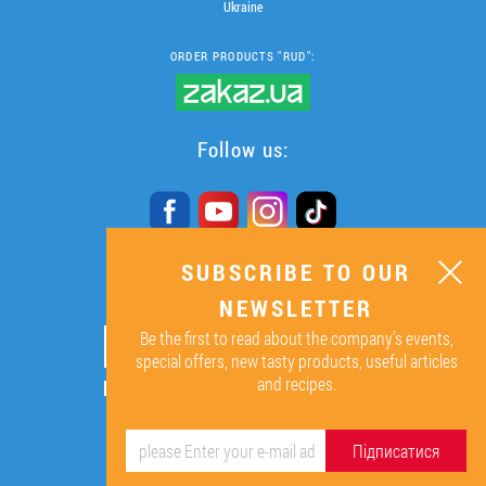
Ukraine
ORDER PRODUCTS "RUD":
Follow us:
SUBSCRIBE TO OUR
SUBSCRIBE TO OUR
NEWSLETTER
NEWSLETTER
Be the first to read about the company’s events,
ОК
special offers, new tasty products, useful articles
and recipes.
By signing up I agree to the
processing of my personal data.
Підписатися