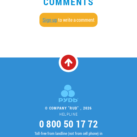
COMMENTS
Sign up
to write a comment
© COMPANY "RUD" , 2026
HELPLINE
0 800 50 17 72
Toll-free from landline (not from cell phone) in