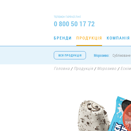
ТЕЛЕФОН ГАРЯЧОЇ ЛІНІЇ
0 800 50 17 72
БРЕНДИ
ПРОДУКЦІЯ
КОМПАНІЯ
Морозиво:
Сублімоване
ВСЯ ПРОДУКЦІЯ
Головна
Продукція
Морозиво
Ескі
/
/
/
Т
ВИ