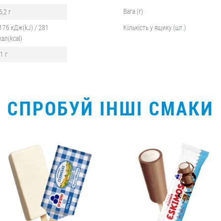
Вага (г)
6,2 г
176 кДж(kJ) / 281
Кількість у ящику (шт.)
кал(kcal)
,1 г
СПРОБУЙ ІНШІ СМАКИ