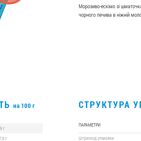
Морозиво-ескімо зі шматоч
чорного печива в ніжній моло
СТЬ
СТРУКТУРА 
на 100 г
ПАРАМЕТРИ
,9 г
Штрихкод упаковки
7,8 г