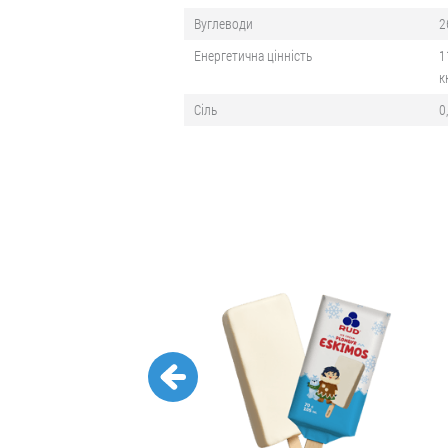
Вуглеводи
2
Енергетична цінність
1
к
Сіль
0