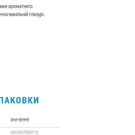
ками ароматного
чно-ванільній глазурі.
УПАКОВКИ
ЗНАЧЕННЯ
4823097809112