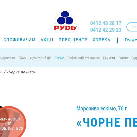
0412 48 28 17
СТ
0412 42 29 23
СПОЖИВАЧАМ
АКЦІЇ
ПРЕС-ЦЕНТР
ХОРЕКА
Тенде
 морозиво
Ріжки
Фруктовий лід
Ескімо
Вафельний стаканчик
Брикети
Вагове
Від
мо
/
«Чорне печиво»
Морозиво ескімо, 70 г
«ЧОРНЕ П
ИМЧАСОВО
НЕ
РОБЛЯЄТЬСЯ