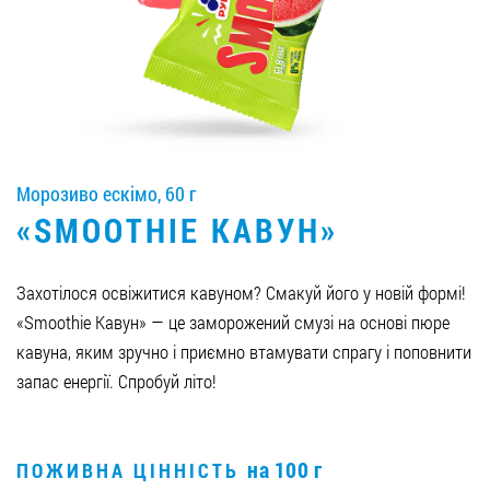
Вакансії
ЗАМОВИТИ ПРОДУКЦІЮ «РУДЬ»:
Морозиво ескімо, 60 г
СТАТИ ПАРТНЕРОМ
«SMOOTHIE КАВУН»
0412 48 28 17
0412 42 29 23
Захотілося освіжитися кавуном? Смакуй його у новій формі!
«Smoothie Кавун» — це заморожений смузі на основі пюре
кавуна, яким зручно і приємно втамувати спрагу і поповнити
запас енергії. Спробуй літо!
на 100 г
ПОЖИВНА ЦІННІСТЬ