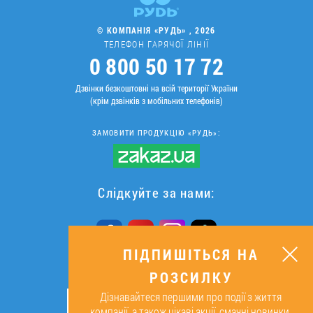
© КОМПАНІЯ «РУДЬ» , 2026
ТЕЛЕФОН ГАРЯЧОЇ ЛІНІЇ
0 800 50 17 72
Дзвінки безкоштовні на всій території України
(крім дзвінків з мобільних телефонів)
ЗАМОВИТИ ПРОДУКЦІЮ «РУДЬ»:
Слідкуйте за нами:
ПІДПИШІТЬСЯ НА
РОЗСИЛКУ
ПІДПИШІТЬСЯ НА РОЗСИЛКУ
Дізнавайтеся першими про події з життя
ОК
компанії, а також цікаві акції, смачні новинки,