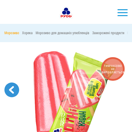
УКР
Морозиво
Хорека
Морозиво для домашніх улюбленців
Заморожені продукти
Ма
БРЕНДИ
ПРОДУКЦІЯ
КОМПАНІЯ
ТИМЧАСОВО
НЕ
ВИРОБЛЯЄТЬСЯ
СПОЖИВАЧАМ
АКЦІЇ
ПРЕС-ЦЕНТР
ХОРЕКА
Тендерні закупівлі
Контакти