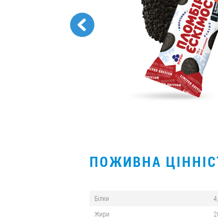
ПОЖИВНА ЦІННІ
Білки
4
Жири
2