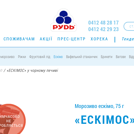
0412 48 28 17
СТ
0412 42 29 23
СПОЖИВАЧАМ
АКЦІЇ
ПРЕС-ЦЕНТР
ХОРЕКА
Тенде
 морозиво
Ріжки
Фруктовий лід
Ескімо
Вафельний стаканчик
Брикети
Вагове
Від
мо
/
«ЕСКІМОС» у чорному печиві
Морозиво ескімо, 75 г
«ЕСКІМОС
ИМЧАСОВО
НЕ
РОБЛЯЄТЬСЯ