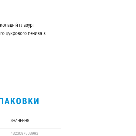
оладній глазурі,
го цукрового печива з
УПАКОВКИ
ЗНАЧЕННЯ
4823097808993