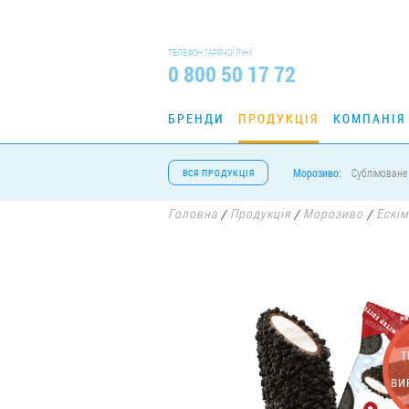
ТЕЛЕФОН ГАРЯЧОЇ ЛІНІЇ
0 800 50 17 72
БРЕНДИ
ПРОДУКЦІЯ
КОМПАНІЯ
Морозиво:
Сублімоване
ВСЯ ПРОДУКЦІЯ
Головна
Продукція
Морозиво
Ескі
/
/
/
Т
ВИ