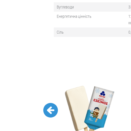
Вуглеводи
3
Енергетична цінність
1
к
Сіль
0