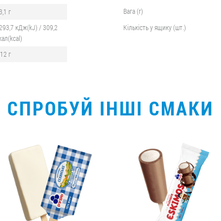
Вага (г)
3,1 г
293,7 кДж(kJ) / 309,2
Кількість у ящику (шт.)
кал(kcal)
,12 г
СПРОБУЙ ІНШІ СМАКИ