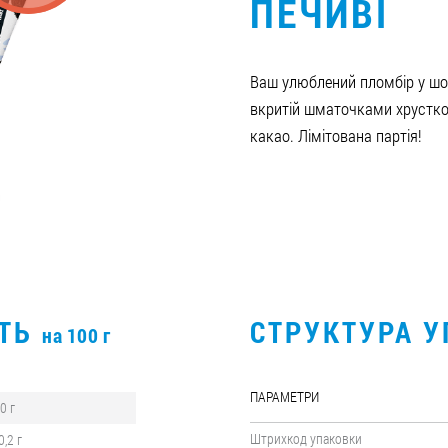
ПЕЧИВІ
Ваш улюблений пломбір у шок
вкритій шматочками хрустко
какао. Лімітована партія!
СТЬ
СТРУКТУРА 
на 100 г
ПАРАМЕТРИ
,0 г
Штрихкод упаковки
0,2 г