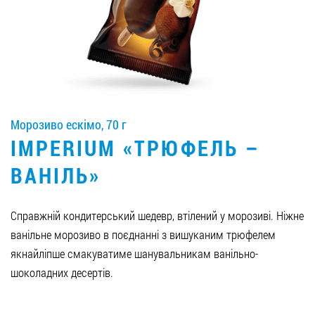
Вакансії
ЗАМОВИТИ ПРОДУКЦІЮ «РУДЬ»:
Морозиво ескімо, 70 г
СТАТИ ПАРТНЕРОМ
IMPERIUM «ТРЮФЕЛЬ –
0412 48 28 17
ВАНІЛЬ»
0412 42 29 23
Справжній кондитерський шедевр, втілений у морозиві. Ніжне
ванільне морозиво в поєднанні з вишуканим трюфелем
якнайліпше смакуватиме шанувальникам ванільно-
шоколадних десертів.