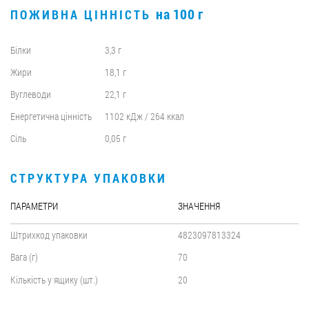
на 100 г
ПОЖИВНА ЦІННІСТЬ
Білки
3,3 г
Жири
18,1 г
Вуглеводи
22,1 г
Енергетична цінність
1102 кДж / 264 ккал
Сіль
0,05 г
СТРУКТУРА УПАКОВКИ
ПАРАМЕТРИ
ЗНАЧЕННЯ
Штрихкод упаковки
4823097813324
Вага (г)
70
Кількість у ящику (шт.)
20