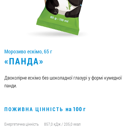
Вакансії
ЗАМОВИТИ ПРОДУКЦІЮ «РУДЬ»:
Морозиво ескімо, 65 г
СТАТИ ПАРТНЕРОМ
«ПАНДА»
0412 48 28 17
0412 42 29 23
Двоколірне ескімо без шоколадної глазурі у формі кумедної
панди.
на 100 г
ПОЖИВНА ЦІННІСТЬ
Енергетична цінність
857,0 кДж / 205,0 ккал