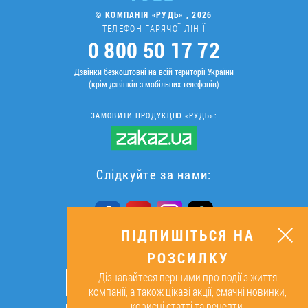
© КОМПАНІЯ «РУДЬ» , 2026
ТЕЛЕФОН ГАРЯЧОЇ ЛІНІЇ
0 800 50 17 72
Дзвінки безкоштовні на всій території України
(крім дзвінків з мобільних телефонів)
ЗАМОВИТИ ПРОДУКЦІЮ «РУДЬ»:
Слідкуйте за нами:
ПІДПИШІТЬСЯ НА
РОЗСИЛКУ
ПІДПИШІТЬСЯ НА РОЗСИЛКУ
Дізнавайтеся першими про події з життя
ОК
компанії, а також цікаві акції, смачні новинки,
корисні статті та рецепти.
Підписуючись, я даю згоду на